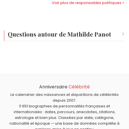
Voir plus de responsables politiques
Questions autour de Mathilde Panot
Qui est né le même jour que Mathilde Panot ?
Marius Trésor
,
Thierry Breton
,
Yellowman
,
Pitbull
et
Quel âge a Mathilde Panot ?
Catherine Trautmann
sont nés le 15 janvier comme
Mathilde Panot a 37 ans. Elle aura 38 ans le 15 janvier.
Mathilde Panot.
Quels responsables politiques français sont nés en 1989
comme Mathilde Panot ?
Anniversaire
Célébrité
Marion Maréchal
,
Manon Aubry
et
Gabriel Attal
sont nés
Quels responsables politiques français sont du signe
en 1989.
Capricorne comme Mathilde Panot ?
Le calendrier des naissances et disparitions de célébrités
depuis 2007.
Roselyne Bachelot
,
Pierre Bérégovoy
,
Noël Mamère
,
11 651 biographies de personnalités françaises et
Íngrid Betancourt
et
Michel Barnier
sont du signe
internationales : dates, parcours, anecdotes, citations,
Capricorne.
astrologie et bien plus. Classées par date, catégorie,
nationalité et époque — une base de données complète à