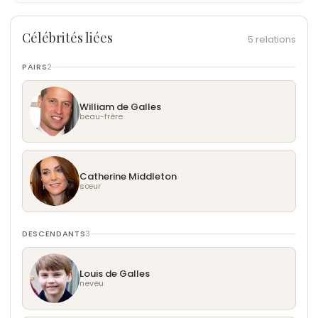
Célébrités liées
5 relations
PAIRS
2
William de Galles
beau-frère
Catherine Middleton
sœur
DESCENDANTS
3
Louis de Galles
neveu