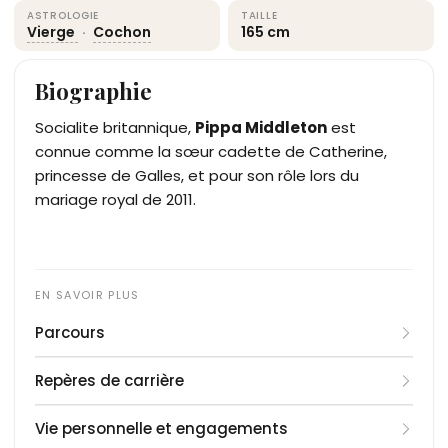
ASTROLOGIE
TAILLE
Vierge
·
Cochon
165 cm
Biographie
Socialite britannique,
Pippa Middleton
est
connue comme la sœur cadette de Catherine,
princesse de Galles, et pour son rôle lors du
mariage royal de 2011.
Parcours
Née le 6 septembre 1983 à Reading, Pippa
Repères de carrière
Middleton a grandi à Bucklebury, Berkshire. Elle
étudie au Marlborough College, puis obtient un
2008
: Débute dans les relations publiques pour
Vie personnelle et engagements
diplôme en littérature anglaise à l’Université
des produits de luxe.