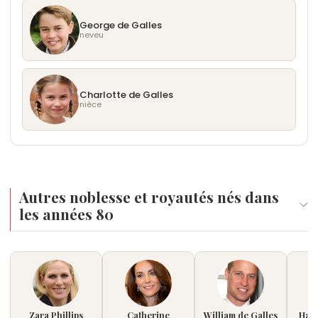
George de Galles
neveu
Charlotte de Galles
nièce
Autres noblesse et royautés nés dans
les années 80
Zara Phillips
Catherine
William de Galles
Harr