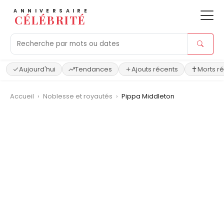
ANNIVERSAIRE
CÉLÉBRITÉ
Aujourd'hui
Tendances
Ajouts récents
Morts r
Accueil
›
Noblesse et royautés
›
Pippa Middleton