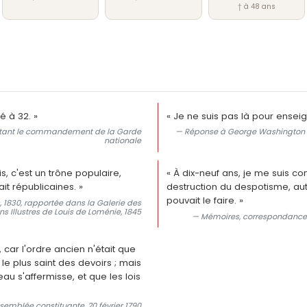
† à 48 ans
é à 32. »
« Je ne suis pas là pour enseig
ceptant le commandement de la Garde
— Réponse à George Washington lor
nationale
s, c'est un trône populaire,
« À dix-neuf ans, je me suis c
ait républicaines. »
destruction du despotisme, au
pouvait le faire. »
 1830, rapportée dans la Galerie des
 Illustres de Louis de Loménie, 1845
— Mémoires, correspondances 
, car l'ordre ancien n'était que
t le plus saint des devoirs ; mais
veau s'affermisse, et que les lois
semblée constituante, 20 février 1790