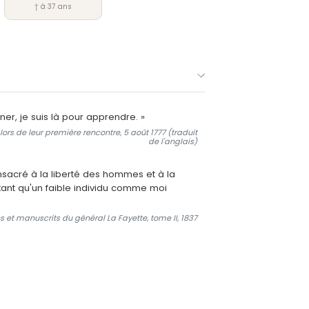
† à 37 ans
ner, je suis là pour apprendre. »
s de leur première rencontre, 5 août 1777 (traduit
de l'anglais)
onsacré à la liberté des hommes et à la
tant qu'un faible individu comme moi
et manuscrits du général La Fayette, tome II, 1837