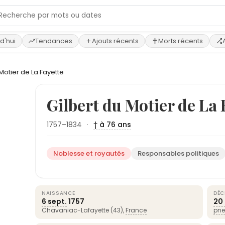
d'hui
Tendances
Ajouts récents
Morts récents
 Motier de La Fayette
Gilbert du Motier de La 
1757–1834
·
† à 76 ans
Noblesse et royautés
Responsables politiques
NAISSANCE
DÉC
6 sept.
1757
20
Chavaniac-Lafayette (43),
France
pne