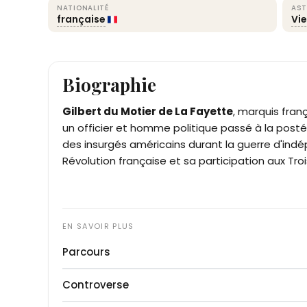
NATIONALITÉ
AST
française
Vi
Biographie
Gilbert du Motier de La Fayette
, marquis fran
un officier et homme politique passé à la pos
des insurgés américains durant la guerre d'indé
Révolution française et sa participation aux Troi
Parcours
Issu d'une branche cadette d'une vieille famille
Controverse
Motier devient orphelin de père dès la bataille