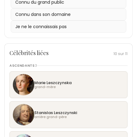
Connu du grand public
Sur le plan social, Louis XVI entretenait des
1791
Catherine II de Russie a décrété un deuil national,
3 - Quelques instants avant de monter sur
Michel et du Saint-Esprit
: Interception de la famille royale à Varennes
Le tournant majeur de sa carrière de souverain
relations de confiance avec des savants tels que
le 21 juin.
tandis que le futur Louis XVIII a proclamé son
l'échafaud, Louis XVI aurait demandé des
Connu dans son domaine
survient en 1789 avec la convocation des États
Malesherbes, qui fut son ministre et son défenseur
1791
neveu roi depuis l'exil.
nouvelles de l'expédition de La Pérouse, dont on
: Sanction de la première Constitution
généraux, un événement destiné à résoudre
lors de son procès. Passionné par les découvertes
Je ne le connaissais pas
française en septembre.
était sans nouvelles depuis plusieurs années,
l'impasse budgétaire mais qui débouche sur la
maritimes, il fut le principal instigateur et financier
1792
prouvant son intérêt constant pour les sciences
: Prise du palais des Tuileries et incarcération
proclamation de l'Assemblée nationale. Face à la
de l'expédition de La Pérouse autour du monde en
au Temple le 13 août.
jusqu'à sa fin.
montée des tensions révolutionnaires, Louis XVI
1785. Ses engagements associatifs, bien que
1792
4 - Contrairement aux idées reçues, le roi était un
: Ouverture du procès devant la Convention
Célébrités liées
10 sur 11
oscille entre acceptation de la monarchie
limités par son statut, se traduisaient par une
le 11 décembre.
grand marcheur et pouvait parcourir des dizaines
constitutionnelle et tentatives de résistance. Sa
charité privée importante, notamment lors des
1793
de kilomètres à pied lors de ses parties de
: Exécution par guillotine sur la place de la
ASCENDANTS
3
fuite ratée vers Varennes en juin 1791 brise
hivers rigoureux où il faisait distribuer du bois et
Révolution le 21 janvier.
chasse, affichant une endurance physique qui
définitivement le lien de confiance avec la nation.
des vivres. Amateur de chasse, il passait une
contrastait avec son image de prince sédentaire.
Marie Leszczynska
Après l'insurrection du 10 août 1792 et la prise des
grande partie de son temps libre dans les forêts
grand-mère
Tuileries, il est suspendu de ses fonctions et
de Versailles et de Compiègne, des moments de
emprisonné à la prison du Temple. Déchu de ses
solitude qu'il privilégiait souvent aux réceptions
titres, il devient le citoyen Louis Capet. Son procès
mondaines de la cour.
Stanislas Leszczynski
devant la Convention nationale, qui se tient en
arrière grand-père
décembre 1792, aboutit à sa condamnation à
mort. Son exécution en janvier 1793 marque une
rupture irréversible dans l'histoire européenne,