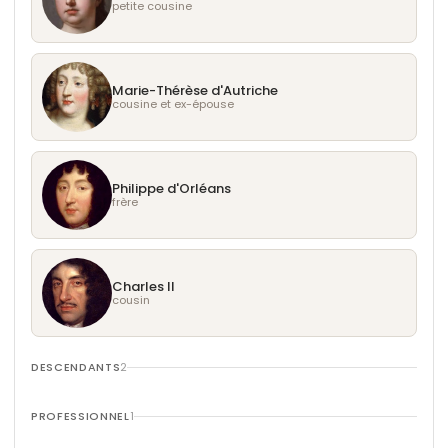
petite cousine
Marie-Thérèse d'Autriche
cousine et ex-épouse
Philippe d'Orléans
frère
Charles II
cousin
DESCENDANTS
2
PROFESSIONNEL
1