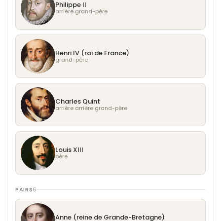
Philippe II
1er septembre 1715
: Mort à Versailles après plus
arrière grand-père
de 72 ans de règne, laissant le trône à son arrière-
petit-fils Louis XV.
Henri IV (roi de France)
grand-père
Charles Quint
arrière arrière grand-père
Louis XIII
père
PAIRS
6
Anne (reine de Grande-Bretagne)