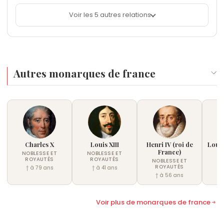
Voir les 5 autres relations
Autres monarques de france
Charles X
Louis XIII
Henri IV (roi de
Louis
France)
NOBLESSE ET
NOBLESSE ET
NO
ROYAUTÉS
ROYAUTÉS
R
NOBLESSE ET
ROYAUTÉS
† à 79 ans
† à 41 ans
†
† à 56 ans
Voir plus de monarques de france