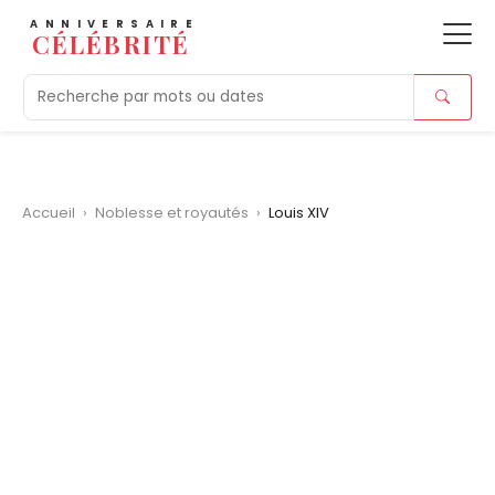
ANNIVERSAIRE
CÉLÉBRITÉ
Aujourd'hui
Tendances
Ajouts récents
Morts r
Accueil
›
Noblesse et royautés
›
Louis XIV