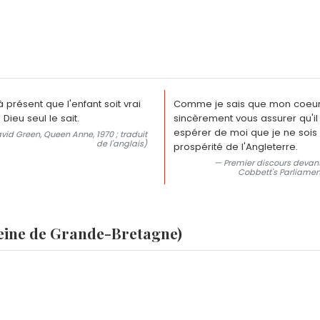
 présent que l'enfant soit vrai
Comme je sais que mon coeur e
 Dieu seul le sait.
sincèrement vous assurer qu'il
espérer de moi que je ne sois 
avid Green, Queen Anne, 1970 ; traduit
de l'anglais)
prospérité de l'Angleterre.
— Premier discours devant
Cobbett's Parliamenta
reine de Grande-Bretagne)
ne de Grande-Bretagne ?
st née Anne, princesse d'Angleterre, et a régné sous le nom
a-t-elle pas eu d'héritier ?