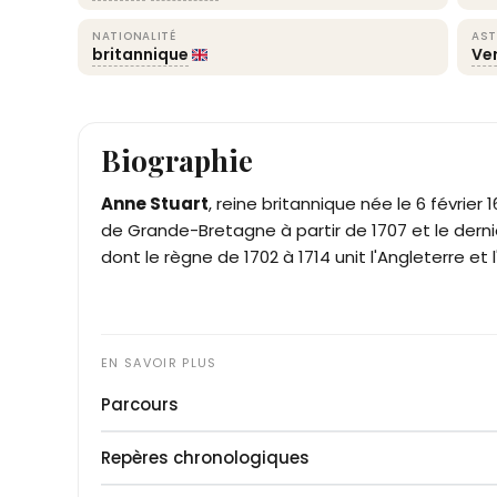
NATIONALITÉ
AST
britannique
Ve
Biographie
Anne Stuart
, reine britannique née le 6 février
de Grande-Bretagne à partir de 1707 et le dern
dont le règne de 1702 à 1714 unit l'Angleterre e
Parcours
Quatrième enfant du duc d'York, le futur Jacques
Repères chronologiques
Clarendon Edward Hyde, Anne naît le 6 février 1
mère meurt en 1671 et elle est confiée, avec sa 
1665
: naissance le 6 février au palais St Jame