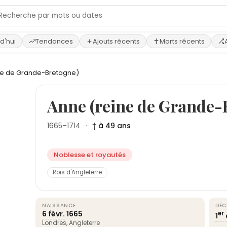
d'hui
Tendances
Ajouts récents
Morts récents
ne de Grande-Bretagne)
Anne (reine de Grande-
1665–1714
·
† à 49 ans
Noblesse et royautés
Rois d'Angleterre
NAISSANCE
DÉC
6 févr.
1665
er
1
Londres
,
Angleterre