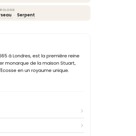
ROLOGIE
rseau
·
Serpent
 1665 à Londres, est la première reine
ier monarque de la maison Stuart,
t l'Écosse en un royaume unique.
 II, et d'Anne Hyde, fille du comte de
665 au palais St James de Londres. Sa
soeur aînée Marie, à la garde du
s de Londres, quatrième enfant du duc