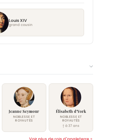
Louis XIV
grand cousin
Jeanne Seymour
Élisabeth d'York
NOBLESSE ET
NOBLESSE ET
ROYAUTÉS
ROYAUTÉS
† à 37 ans
Voir plus de rois d'angleterre