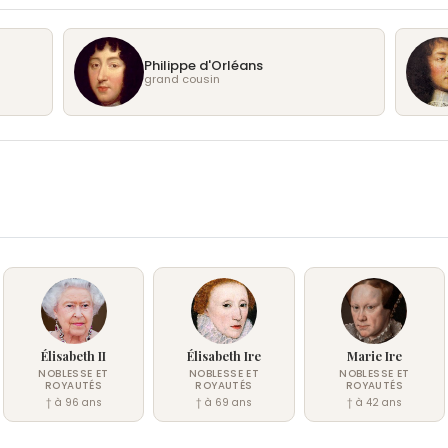
Philippe d'Orléans
grand cousin
Élisabeth II
Élisabeth Ire
Marie Ire
NOBLESSE ET
NOBLESSE ET
NOBLESSE ET
ROYAUTÉS
ROYAUTÉS
ROYAUTÉS
† à 96 ans
† à 69 ans
† à 42 ans