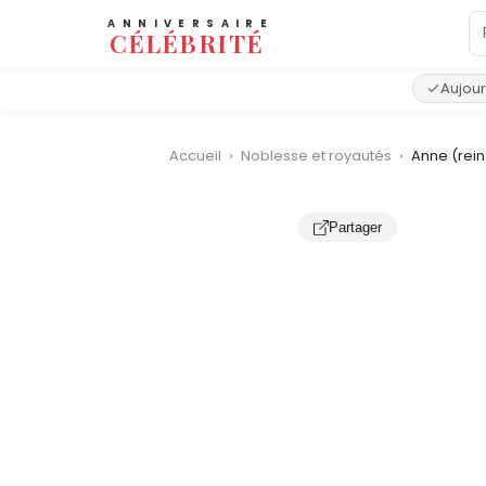
ANNIVERSAIRE
CÉLÉBRITÉ
Aujour
Accueil
›
Noblesse et royautés
›
Anne (rei
Partager