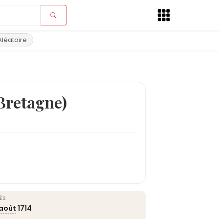
Aléatoire
Bretagne)
ÈS
août
1714