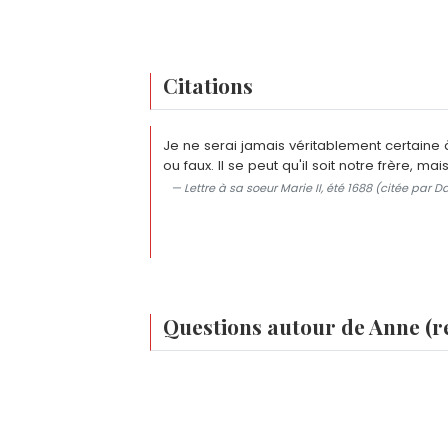
Citations
Je ne serai jamais véritablement certaine à
ou faux. Il se peut qu'il soit notre frère, mais
— Lettre à sa soeur Marie II, été 1688 (citée par D
Questions autour de Anne (
Quel est le vrai nom d'Anne, première rei
Son nom complet est Anne Stuart. Elle e
Pourquoi Anne, reine de Grande-Bretagne, n'