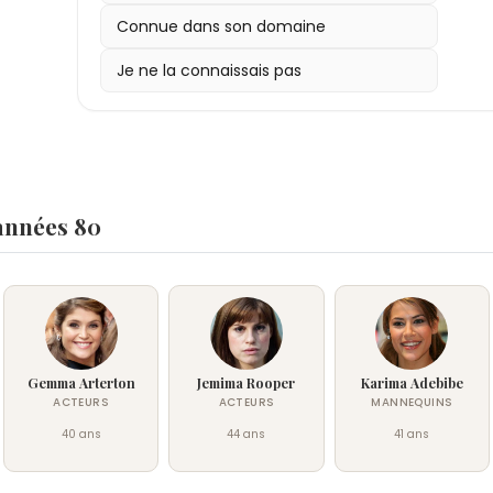
amis et un fonds fiduciaire dédié à son chien M
Connue dans son domaine
5 - Avant
Les Poupées russes
, elle apparaissai
mais restait quasiment inconnue en France ; c'es
Je ne la connaissais pas
véritablement fait découvrir au public francoph
 années 80
Gemma Arterton
Jemima Rooper
Karima Adebibe
ACTEURS
ACTEURS
MANNEQUINS
40 ans
44 ans
41 ans