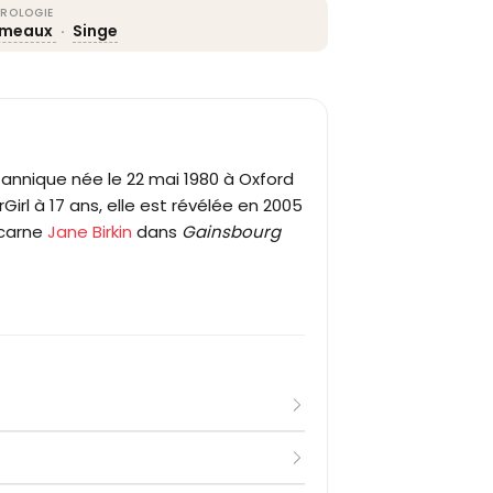
ROLOGIE
meaux
·
Singe
annique née le 22 mai 1980 à Oxford
irl à 17 ans, elle est révélée en 2005
ncarne
Jane Birkin
dans
Gainsbourg
une grande partie de ses étés en
lle est repérée par une agence de