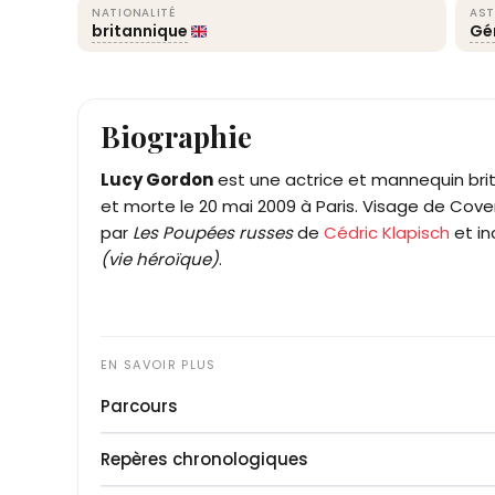
NATIONALITÉ
AST
britannique
Gé
Biographie
Lucy Gordon
est une actrice et mannequin brit
et morte le 20 mai 2009 à Paris. Visage de CoverG
par
Les Poupées russes
de
Cédric Klapisch
et i
(vie héroïque)
.
Parcours
Lucy Imogen Gordon grandit à Oxford et passe 
Repères chronologiques
France, ce qui la rend bilingue. À quinze ans, e