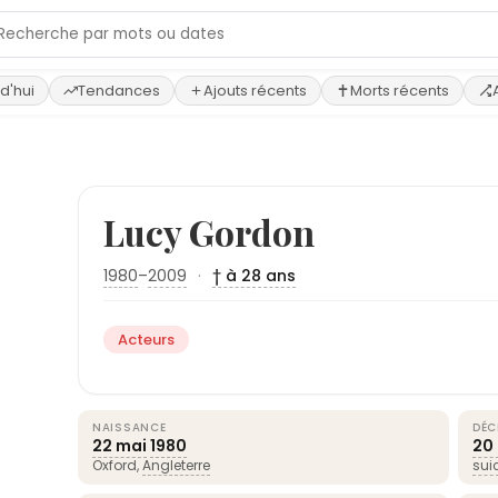
d'hui
Tendances
Ajouts récents
Morts récents
Lucy Gordon
1980
–
2009
·
† à 28 ans
Acteurs
NAISSANCE
DÉC
22 mai
1980
20
Oxford,
Angleterre
sui