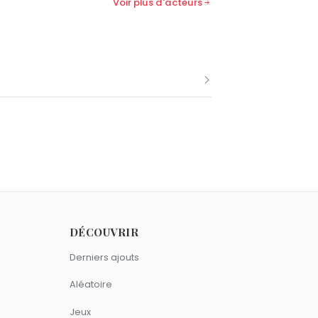
Voir plus d'acteurs
ondissement, deux jours avant son 29e
 Jérôme Alméras, son compagnon au
DÉCOUVRIR
 2007.
Derniers ajouts
 son dernier film, sorti à titre
Aléatoire
Jeux