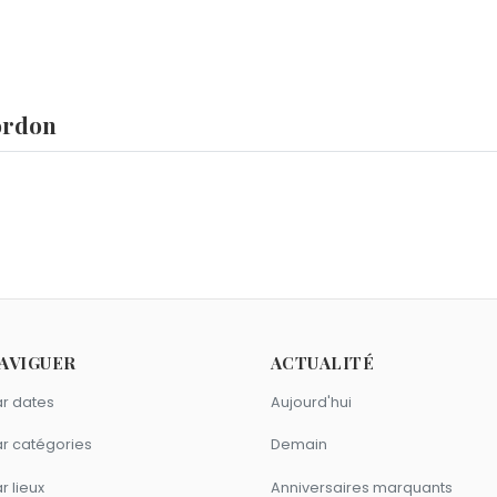
ordon
e est Lucy Imogen Gordon.
on le 20 mai 2009 dans son appartement parisien du 10e arr
t parisien avec le directeur de la photographie français
3 ?
AVIGUER
ACTUALITÉ
télé Jennifer Dugan dans Spider-Man 3 de Sam Raimi, sorti en
ans Gainsbourg vie héroïque ?
r dates
Aujourd'hui
ice Jane Birkin dans Gainsbourg (vie héroïque) de Joann Sfar,
r catégories
Demain
de Brompton, à Londres.
r lieux
Anniversaires marquants