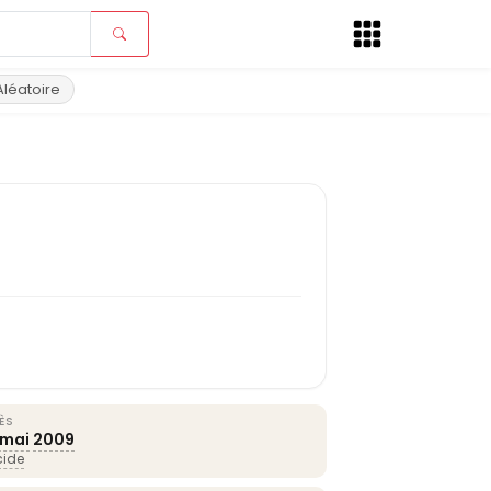
Aléatoire
ÈS
 mai
2009
cide