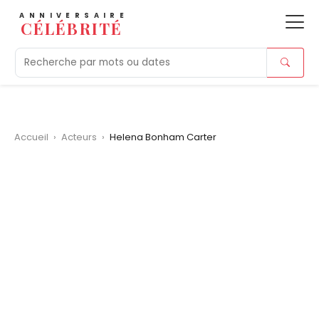
ANNIVERSAIRE
CÉLÉBRITÉ
Aujourd'hui
Tendances
Ajouts récents
Morts r
Accueil
›
Acteurs
›
Helena Bonham Carter