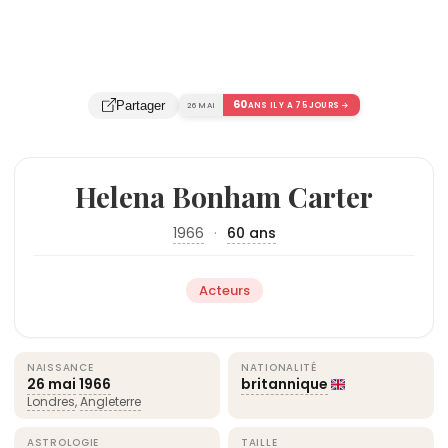
60
Partager
26 MAI
ANS IL Y A 75 JOURS →
Helena Bonham Carter
1966
·
60 ans
Acteurs
NAISSANCE
NATIONALITÉ
26 mai
1966
britannique
Londres
,
Angleterre
ASTROLOGIE
TAILLE