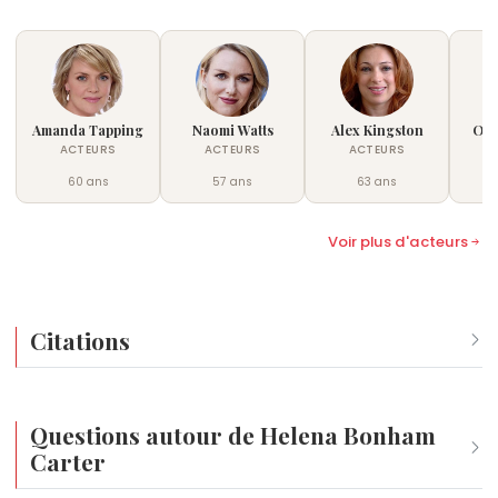
Amanda Tapping
Naomi Watts
Alex Kingston
Oli
ACTEURS
ACTEURS
ACTEURS
60 ans
57 ans
63 ans
Voir plus d'acteurs
Citations
« Un acteur de cinéma n'est qu'une victime des réalisateurs et
— Interview The Guardian, John Hind, 17 mars 2012 (tr
Questions autour de Helena Bonham
Carter