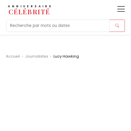
ANNIVERSAIRE
CÉLÉBRITÉ
Aujourd'hui
Tendances
Ajouts récents
Morts r
Accueil
›
Journalistes
›
Lucy Hawking