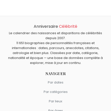
Stefanie Powers
,
Sophie de Grèce
,
Marie Portolano
,
Quel âge a Lucy Hawking ?
Benoît Chaigneau
et
Gigi Proietti
sont nés le 2
Lucy Hawking a 55 ans. Elle aura 56 ans le 2 novembre.
novembre comme Lucy Hawking.
Quels journalistes sont du signe Scorpion comme Lucy
Hawking ?
Anniversaire
Célébrité
Marie Portolano
,
Henry Chapier
,
Tina Kieffer
,
Jean-Michel
Maire
et
Patrice Carmouze
sont du signe Scorpion.
Le calendrier des naissances et disparitions de célébrités
depuis 2007.
11 651 biographies de personnalités françaises et
internationales : dates, parcours, anecdotes, citations,
astrologie et bien plus. Classées par date, catégorie,
nationalité et époque — une base de données complète à
explorer, mise à jour en continu.
NAVIGUER
Par dates
Par catégories
Par lieux
Par âges