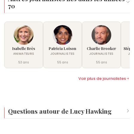
70
Isabelle Brès
Patricia Loison
Charlie Brooker
Stéph
ANIMATEURS
JOURNALISTES
JOURNALISTES
JO
53 ans
55 ans
55 ans
Voir plus de journalistes
Questions autour de Lucy Hawking
Qui est né le même jour que Lucy Hawking ?