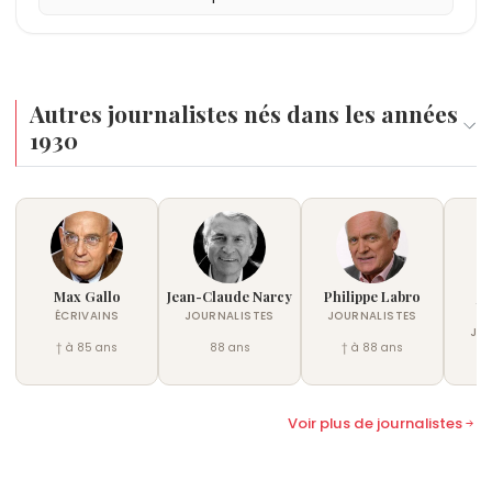
Autres journalistes nés dans les années
1930
Max Gallo
Jean-Claude Narcy
Philippe Labro
Je
E
ÉCRIVAINS
JOURNALISTES
JOURNALISTES
JO
† à 85 ans
88 ans
† à 88 ans
†
Voir plus de journalistes