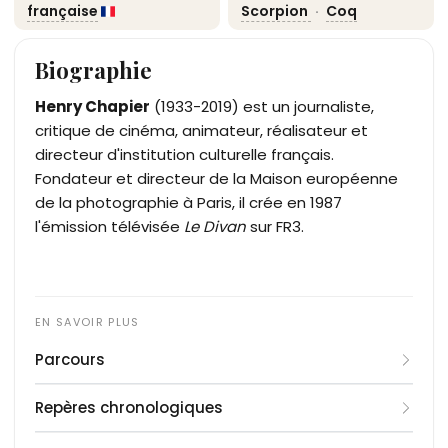
française
Scorpion
·
Coq
Biographie
Henry Chapier
(1933-2019) est un journaliste,
critique de cinéma, animateur, réalisateur et
directeur d'institution culturelle français.
Fondateur et directeur de la Maison européenne
de la photographie à Paris, il crée en 1987
l'émission télévisée
Le Divan
sur FR3.
Parcours
Henry Chapier débute sa carrière journalistique en
Repères chronologiques
1958 au journal
Combat
comme critique
cinématographique. En 1974, il rejoint Philippe
1958
: Débuts comme critique cinématographique