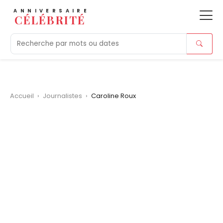
ANNIVERSAIRE
CÉLÉBRITÉ
Aujourd'hui
Tendances
Ajouts récents
Morts r
Accueil
›
Journalistes
›
Caroline Roux