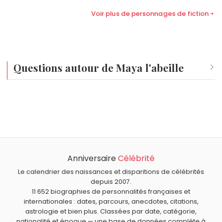
Voir plus de personnages de fiction
Questions autour de Maya l'abeille
Quel âge a Maya l'abeille ?
Maya l'abeille a environ 114 ans.
Anniversaire
Célébrité
Le calendrier des naissances et disparitions de célébrités
depuis 2007.
11 652 biographies de personnalités françaises et
internationales : dates, parcours, anecdotes, citations,
astrologie et bien plus. Classées par date, catégorie,
nationalité et époque — une base de données complète à