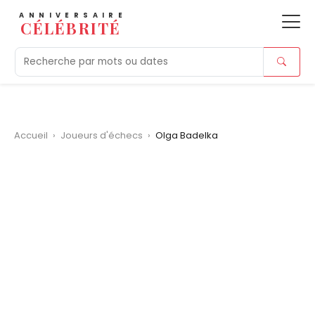
ANNIVERSAIRE
CÉLÉBRITÉ
Aujourd'hui
Tendances
Ajouts récents
Morts r
Accueil
›
Joueurs d'échecs
›
Olga Badelka