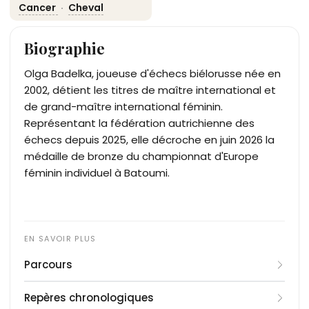
Cancer
·
Cheval
Biographie
Olga Badelka, joueuse d'échecs biélorusse née en
2002, détient les titres de maître international et
de grand-maître international féminin.
Représentant la fédération autrichienne des
échecs depuis 2025, elle décroche en juin 2026 la
médaille de bronze du championnat d'Europe
féminin individuel à Batoumi.
Parcours
Née le 8 juillet 2002 à Mahiliow, en Biélorussie, Olga
Repères chronologiques
Badelka s'impose dès l'adolescence dans les