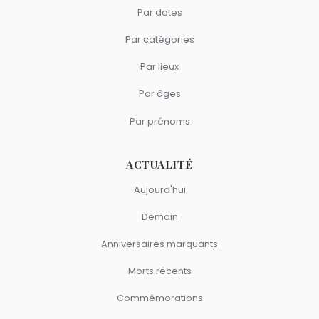
Par dates
Vladimir Kramnik
,
Ian Nepomniachtchi
et
Paul Morphy
sont du signe Cancer.
Par catégories
Par lieux
Par âges
Par prénoms
ACTUALITÉ
Aujourd'hui
Demain
Anniversaires marquants
Morts récents
Commémorations