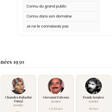
Connu du grand public
Connu dans son domaine
Je ne le connaissais pas
nnées 1930
Chandra Bahadur
Giovanni Falcone
Frank Serpico
Dangi
DIVERS
DIVERS
DIVERS
† à 53 ans
90 ans