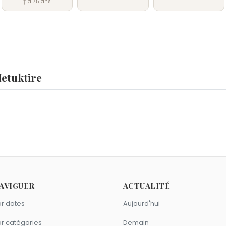
† à 75 ans
etuktire
AVIGUER
ACTUALITÉ
r dates
Aujourd'hui
r catégories
Demain