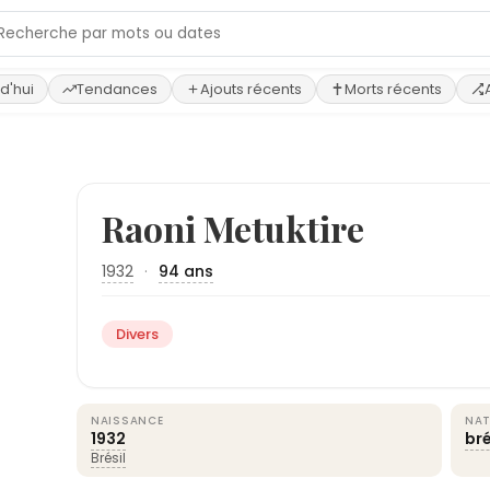
d'hui
Tendances
Ajouts récents
Morts récents
Raoni Metuktire
1932
·
94 ans
Divers
NAISSANCE
NAT
1932
bré
Brésil