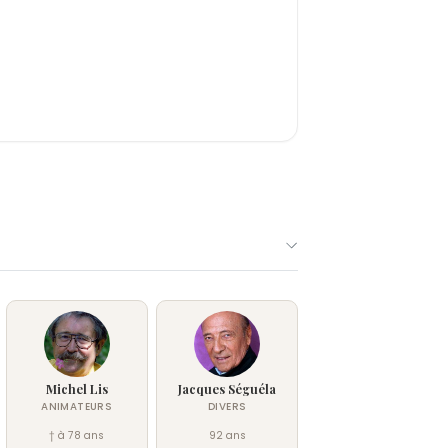
Michel Lis
Jacques Séguéla
ANIMATEURS
DIVERS
† à 78 ans
92 ans