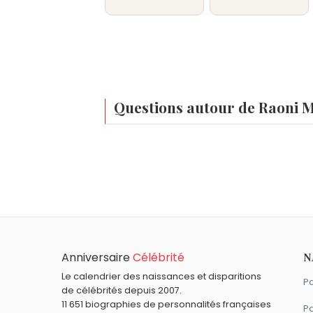
Questions autour de Raoni M
Quel âge a Raoni Metuktire ?
Raoni Metuktire a environ 94 ans.
Anniversaire
Célébrité
N
Le calendrier des naissances et disparitions
Pa
de célébrités depuis 2007.
11 651 biographies de personnalités françaises
Pa