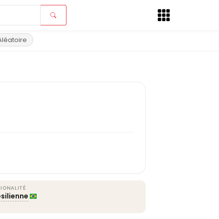
Aléatoire
IONALITÉ
silienne