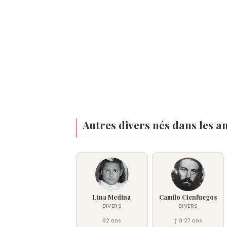
Autres divers nés dans les a
Lina Medina
Camilo Cienfuegos
DIVERS
DIVERS
92 ans
† à 27 ans