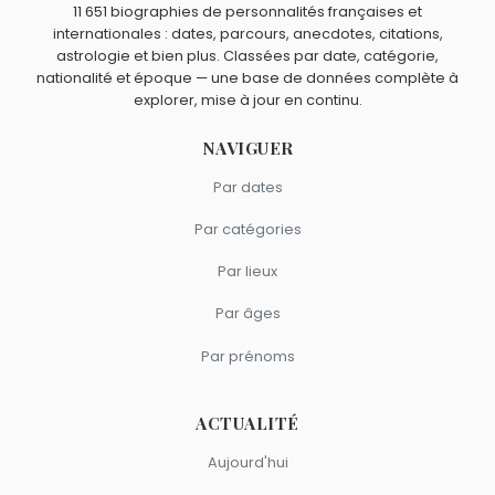
Michèle Morgan
,
Miou-Miou
,
Isabelle Huppert
,
Ramzy
11 651 biographies de personnalités françaises et
Bedia
et
François Perrot
sont du signe Poissons.
internationales : dates, parcours, anecdotes, citations,
astrologie et bien plus. Classées par date, catégorie,
nationalité et époque — une base de données complète à
explorer, mise à jour en continu.
NAVIGUER
Par dates
Par catégories
Par lieux
Par âges
Par prénoms
ACTUALITÉ
Aujourd'hui