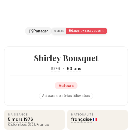
50
Partager
5 MARS
ANS IL Y A 155 JOURS →
Shirley Bousquet
1976
·
50 ans
Acteurs
Acteurs de séries télévisées
NAISSANCE
NATIONALITÉ
5 mars
1976
française
Colombes (92),
France