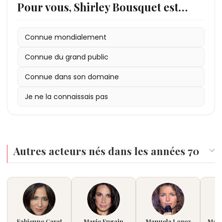
Pour vous, Shirley Bousquet est…
Connue mondialement
Connue du grand public
Connue dans son domaine
Je ne la connaissais pas
Autres acteurs nés dans les années 70
Fabienne Carat
Marie Fugain
Manuela Lopez
Mari