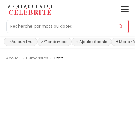
ANNIVERSAIRE
CÉLÉBRITÉ
Aujourd'hui
Tendances
Ajouts récents
Morts r
Accueil
›
Humoristes
›
Titoff