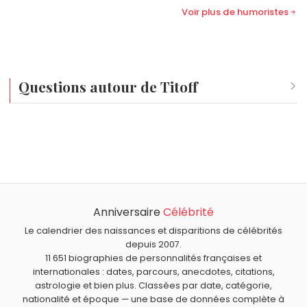
Voir plus de humoristes
Questions autour de Titoff
Qui est né le même jour que Titoff ?
Pierre Sabbagh
,
Priyanka Chopra
,
Mélissa Theuriau
,
Frank
Quel âge a Titoff ?
Farian
et
Nathalie Sarraute
sont nés le 18 juillet comme
Titoff a 54 ans. Il aura 55 ans le 18 juillet.
Titoff.
Quels humoristes sont nés à Marseille comme Titoff ?
Jean Roucas
,
Patrick Bosso
et
Redouane Bougheraba
Anniversaire
Célébrité
Quels humoristes français sont du signe Cancer comme
sont nés à
Marseille
.
Titoff ?
Le calendrier des naissances et disparitions de célébrités
Kev Adams
,
Sellig
,
Roland Magdane
,
Yassine Belattar
et
depuis 2007.
11 651 biographies de personnalités françaises et
Sophia Aram
sont du signe Cancer.
internationales : dates, parcours, anecdotes, citations,
astrologie et bien plus. Classées par date, catégorie,
nationalité et époque — une base de données complète à