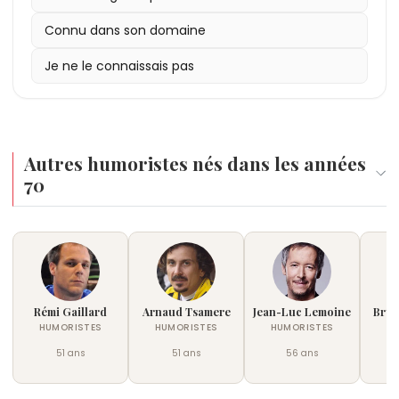
Connu dans son domaine
Je ne le connaissais pas
Autres humoristes nés dans les années
70
Rémi Gaillard
Arnaud Tsamere
Jean-Luc Lemoine
Brun
HUMORISTES
HUMORISTES
HUMORISTES
51 ans
51 ans
56 ans
†