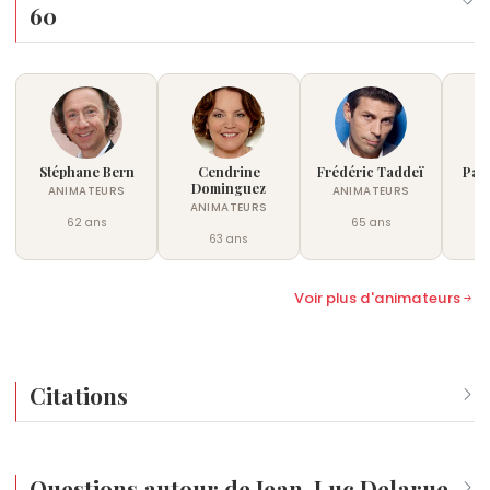
60
succède à la présentation de
Toute une histoire
.
Stéphane Bern
Cendrine
Frédéric Taddeï
Pas
Dominguez
ANIMATEURS
ANIMATEURS
AN
ANIMATEURS
62 ans
65 ans
63 ans
Voir plus d'animateurs
Citations
« Dans cette vie, longtemps je n'ai su que mal aimer ou ne pas 
— Carnets secrets, éditions Dia
Questions autour de Jean-Luc Delarue