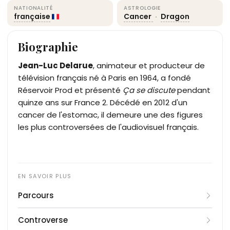
NATIONALITÉ
ASTROLOGIE
française
Cancer
·
Dragon
Biographie
Jean-Luc Delarue
, animateur et producteur de
télévision français né à Paris en 1964, a fondé
Réservoir Prod et présenté
Ça se discute
pendant
quinze ans sur France 2. Décédé en 2012 d'un
cancer de l'estomac, il demeure une des figures
les plus controversées de l'audiovisuel français.
Parcours
Né le 24 juin 1964 dans le 8e arrondissement de
Controverse
Paris, Jean-Luc Delarue suit sa scolarité à l'École