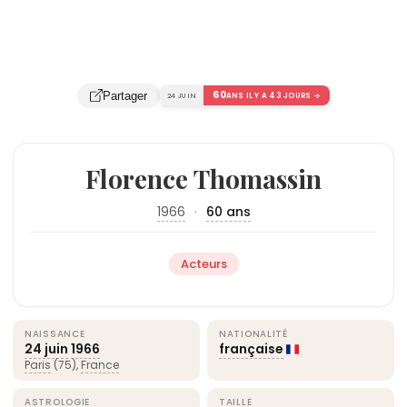
60
Partager
24 JUIN
ANS IL Y A 43 JOURS →
Florence Thomassin
1966
·
60 ans
Acteurs
NAISSANCE
NATIONALITÉ
24 juin
1966
française
Paris
(75),
France
ASTROLOGIE
TAILLE