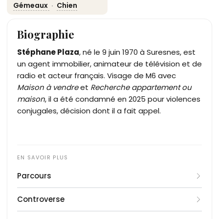
Gémeaux
·
Chien
Biographie
Stéphane Plaza
, né le 9 juin 1970 à Suresnes, est
un agent immobilier, animateur de télévision et de
radio et acteur français. Visage de M6 avec
Maison à vendre
et
Recherche appartement ou
maison
, il a été condamné en 2025 pour violences
conjugales, décision dont il a fait appel.
Parcours
Stéphane Plaza débute dans l'immobilier au
Controverse
début des années 1990 comme négociateur dans
l'agence d'une cousine, où il reste quatorze ans.
En septembre 2023, le média en ligne Mediapart,