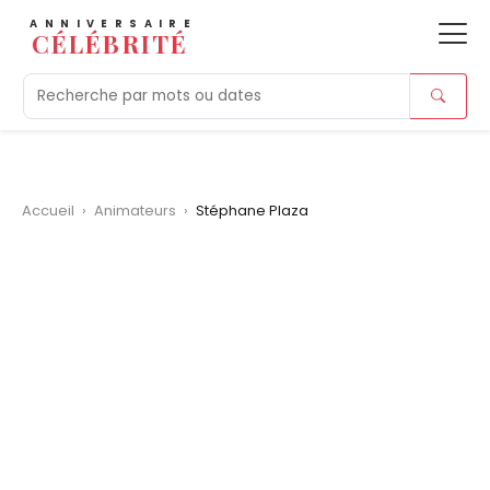
ANNIVERSAIRE
CÉLÉBRITÉ
Aujourd'hui
Tendances
Ajouts récents
Morts r
Accueil
›
Animateurs
›
Stéphane Plaza