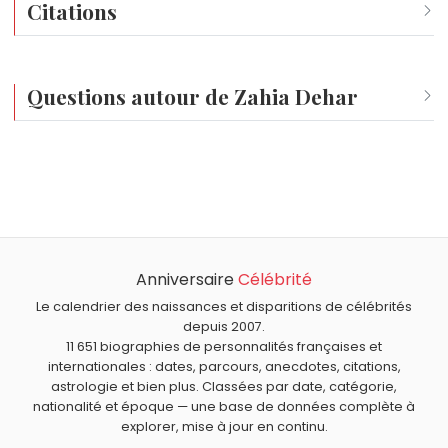
Citations
Je n’aime pas le mot "prostituée", je préfère le mot "pute", c’est
Questions autour de Zahia Dehar
Qui est né le même jour que Zahia Dehar ?
Téa Leoni
,
Tahiti Bob
,
Sandrine Kiberlain
,
Régis Laspalès
Quel âge a Zahia Dehar ?
et
Jean Todt
sont nés le 25 février comme Zahia Dehar.
Zahia Dehar a 34 ans. Elle aura 35 ans le 25 février.
Quels mannequins sont nés en 1992 comme Zahia Dehar
?
Anniversaire
Célébrité
Delphine Wespiser
,
Nina Agdal
,
Kate Upton
,
Karlie Kloss
Quels mannequins français sont du signe Poissons
et
Olivia Culpo
sont nés en 1992.
comme Zahia Dehar ?
Le calendrier des naissances et disparitions de célébrités
depuis 2007.
Nathalie Marquay
,
Marine Lorphelin
,
Hinaupoko Deveze
11 651 biographies de personnalités françaises et
et
Alain-Fabien Delon
sont du signe Poissons.
internationales : dates, parcours, anecdotes, citations,
astrologie et bien plus. Classées par date, catégorie,
nationalité et époque — une base de données complète à
explorer, mise à jour en continu.