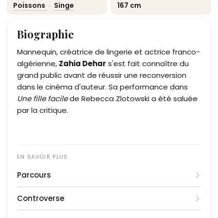
Poissons
·
Singe
167 cm
Biographie
Mannequin, créatrice de lingerie et actrice franco-
algérienne,
Zahia Dehar
s'est fait connaître du
grand public avant de réussir une reconversion
dans le cinéma d'auteur. Sa performance dans
Une fille facile
de Rebecca Zlotowski a été saluée
par la critique.
Parcours
Zahia Dehar arrive en France à l'âge de dix ans et
Controverse
s'installe à Champigny-sur-Marne avec sa mère
et son frère. Sa trajectoire prend un tournant
En 2010, Zahia Dehar est au centre de l'affaire dite