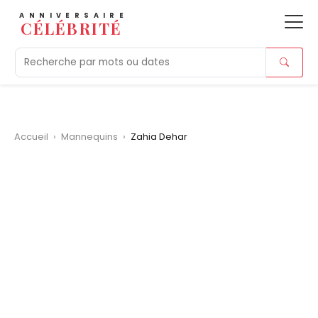
ANNIVERSAIRE
CÉLÉBRITÉ
Aujourd'hui
Tendances
Ajouts récents
Morts r
Accueil
›
Mannequins
›
Zahia Dehar