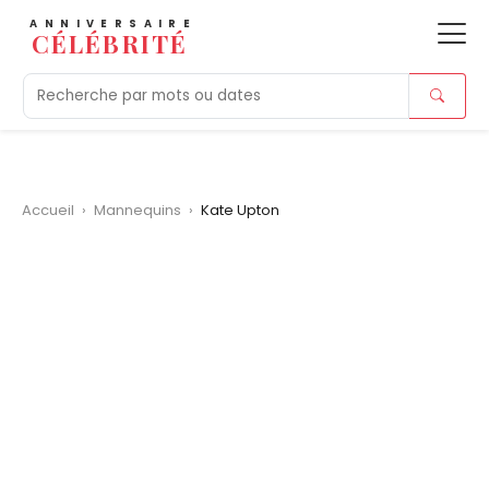
ANNIVERSAIRE
CÉLÉBRITÉ
Aujourd'hui
Tendances
Ajouts récents
Morts r
Accueil
›
Mannequins
›
Kate Upton