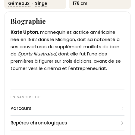
Gémeaux
·
Singe
178 cm
Biographie
Kate Upton
, mannequin et actrice américaine
née en 1992 dans le Michigan, doit sa notoriété à
ses couvertures du supplément maillots de bain
de
Sports Illustrated
, dont elle fut l'une des
premières à figurer sur trois éditions, avant de se
tourner vers le cinéma et l'entrepreneuriat.
Parcours
Kate Upton signe en 2008 avec l'agence Elite
Repères chronologiques
Model Management lors d'un casting à Miami, puis
rejoint IMG Models après s'être installée à New
1992
: naissance à Saint-Joseph, dans le Michigan