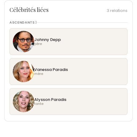
décembre aux États-Unis
françaises de ses films. C'est généralement la
de David Michôd en 2019, sur Netflix, aux côtés de
2020, et brièvement
Austin Butler
à l'été 2021, suivi
2025
comédienne Aurélie Konaté qui prête sa voix à ses
: nomination aux Satellite Awards pour la
Célébrités liées
3 relations
Timothée Chalamet
du rappeur franco-marocain Yassine Stein. Depuis
. Suivent
Voyagers
avec
Colin
meilleure actrice dans un film dramatique ;
personnages.
Farrell
janvier 2023, elle est en couple avec la rappeuse
en 2021, puis
Silent Night
avec
Keira
tournage de
4 - En janvier 2017, à dix-sept ans, elle clôt le défilé
Werwulf
en Angleterre
ASCENDANTS
3
Knightley
américaine 070 Shake, de son vrai nom Danielle
. En 2023, elle incarne la chanteuse
2026
Chanel haute couture printemps-été en robe de
: présentation des premières images de
Jocelyn dans la mini-série
Balbuena. Elle soutient le projet Self Evident Truths
The Idol
de Sam
Werwulf
mariée signée Karl Lagerfeld, devenant l'une des
au CinemaCon, sortie prévue le 25
Johnny Depp
Levinson sur HBO, partageant l'affiche avec Abel
d'iO Tillett Wright en faveur de la communauté
père
décembre
plus jeunes mannequins à occuper cette position
Tesfaye, alias The Weeknd. Le titre One of the
LGBTQ et a posé pour Planned Parenthood. Elle
symbolique pour la maison.
Girls, interprété avec ce dernier et
est membre du collectif 50/50 pour la parité dans
Jennie
des
5 - Pour
Nosferatu
, elle a remplacé
Anya Taylor-
Blackpink, dépasse le milliard d'écoutes sur
le cinéma. En 2016, elle a évoqué publiquement
Joy
, initialement attachée au projet de Robert
Vanessa Paradis
Spotify. En 2024, elle tient le rôle d'Ellen Hutter
dans le magazine Elle des troubles alimentaires
Eggers. Le tournage exigeait des scènes
mère
dans
traversés à l'adolescence.
Nosferatu
de Robert Eggers, ce qui lui vaut
physiquement éprouvantes, et la critique
une nomination aux Satellite Awards 2025.
américaine a parlé d'une performance possible
aux Oscars, sans qu'elle obtienne de nomination
Alysson Paradis
finale.
tante
6 - Pour
Werwulf
, son second film avec Robert
Eggers, elle a été photographiée méconnaissable
sur le tournage en Angleterre fin 2025, vêtue de
costumes médiévaux et de prothèses faciales. Le