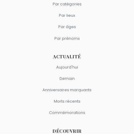
Dashiell Hammett
et
Medeea Marinescu
sont nés le 27
prévue le 25 décembre 2026.
Par catégories
Lily-Rose Depp a 27 ans. Elle aura 28 ans le 27 mai.
mai comme Lily-Rose Depp.
Quels mannequins sont nés en 1999 comme Lily-Rose
Depp ?
Par lieux
Krystyna Pyszková
,
Adut Akech
et
Brooklyn Joseph
Par âges
Quels mannequins américains sont du signe Gémeaux
Beckham
sont nés en 1999.
comme Lily-Rose Depp ?
Par prénoms
Emily Ratajkowski
,
Kate Upton
,
Molly Sims
et
Lucky Blue
Smith
sont du signe Gémeaux.
ACTUALITÉ
Aujourd'hui
Demain
Anniversaires marquants
Morts récents
Commémorations
DÉCOUVRIR