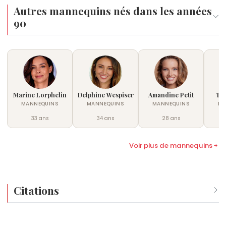
film, présenté au CinemaCon 2026, sort le 25
Autres mannequins nés dans les années
décembre 2026 chez Focus Features.
90
Marine Lorphelin
Delphine Wespiser
Amandine Petit
Ti
MANNEQUINS
MANNEQUINS
MANNEQUINS
MA
33 ans
34 ans
28 ans
Voir plus de mannequins
Citations
« Je suis vraiment prête à être définie par ce que je propos
— Interview Elle, novembre