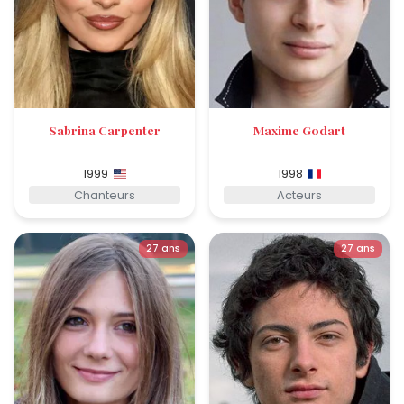
Sabrina Carpenter
Maxime Godart
1999
1998
Chanteurs
Acteurs
27 ans
27 ans