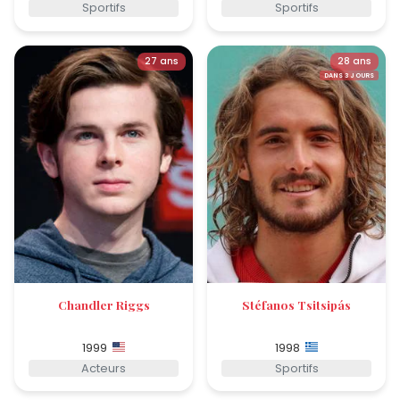
Sportifs
Sportifs
27 ans
28 ans
DANS 3 JOURS
Chandler Riggs
Stéfanos Tsitsipás
1999
1998
Acteurs
Sportifs