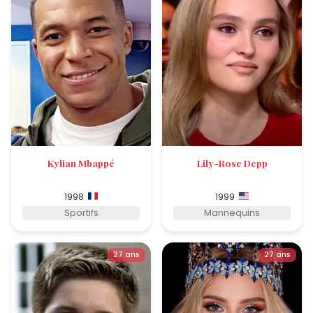
Kylian Mbappé
Lily-Rose Depp
1998
1999
Sportifs
Mannequins
27 ans
27 ans