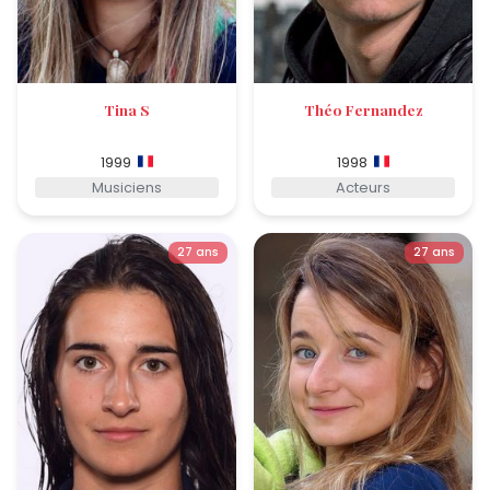
Tina S
Théo Fernandez
1999
1998
Musiciens
Acteurs
27 ans
27 ans