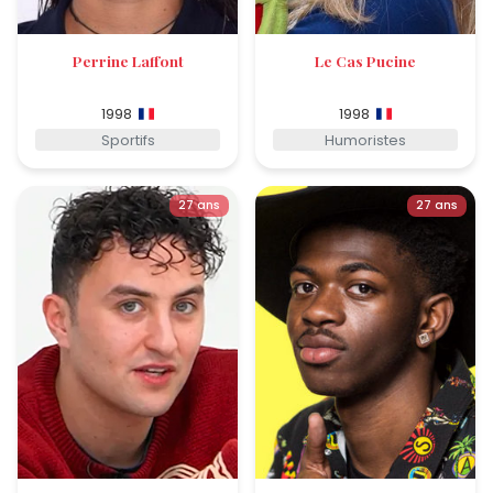
Perrine Laffont
Le Cas Pucine
1998
1998
Sportifs
Humoristes
27 ans
27 ans