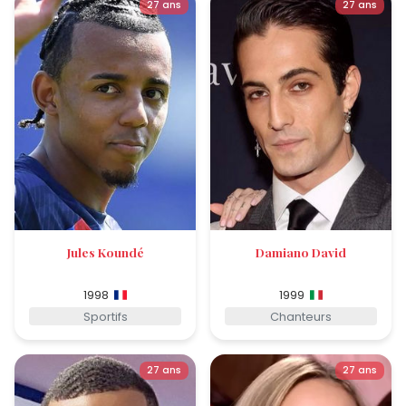
27 ans
27 ans
Jules Koundé
Damiano David
1998
1999
Sportifs
Chanteurs
27 ans
27 ans