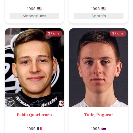
1998
1998
Mannequins
Sportifs
27 ans
27 ans
Fabio Quartararo
Tadej Pogačar
1999
1998