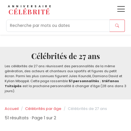
ANNIVERSAIRE
CÉLÉBRITÉ
Aujourd'hui
Tendances
Ajouts récents
Morts r
Célébrités de 27 ans
Les célébrités de 27 ans réunissent des personnalités de la même
génération, des acteurs et chanteurs aux sportifs et figures du petit
écran. Parmi les plus connues figurent Jules Koundé, Damiano David et
Kylian Mbappé. Cette page rassemble
51 personnalités
;
Stéfanos
Tsitsipás
est la prochaine personnalité à changer d'âge (28 ans dans 3
jours).
Accueil
Célébrités par âge
Célébrités de 27 ans
51 résultats · Page 1 sur 2