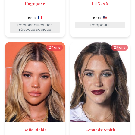
Hugoposé
Lil Nas X
1999
1999
Personnalités des
Rappeurs
réseaux sociaux
27 ans
27 ans
Sofia Richie
Kennedy Smith