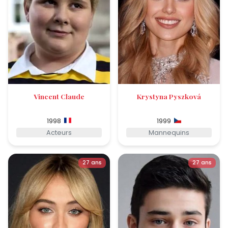
Vincent Claude
Krystyna Pyszková
1998
1999
Acteurs
Mannequins
27 ans
27 ans