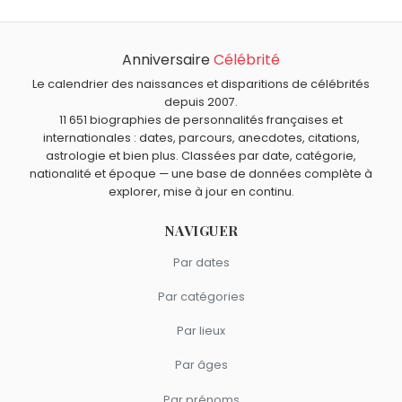
André Verchuren est mort à 92 ans, le 10 juillet 2013.
André Verchuren.
Qui est mort le même jour que André Verchuren ?
Jean-Michel Charlier
,
Albertine Sarrazin
,
Omar Sharif
,
Anniversaire
Célébrité
Quels musiciens français sont du signe Capricorne
Roland Petit
et
Paul Morphy
sont morts le 10 juillet
comme André Verchuren ?
Le calendrier des naissances et disparitions de célébrités
comme André Verchuren.
Thomas Bangalter
,
Richard Clayderman
et
Michel
depuis 2007.
11 651 biographies de personnalités françaises et
Petrucciani
sont du signe Capricorne.
internationales : dates, parcours, anecdotes, citations,
astrologie et bien plus. Classées par date, catégorie,
nationalité et époque — une base de données complète à
explorer, mise à jour en continu.
NAVIGUER
Par dates
Par catégories
Par lieux
Par âges
Par prénoms