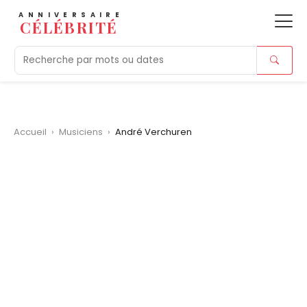
ANNIVERSAIRE
CÉLÉBRITÉ
Aujourd'hui
Tendances
Ajouts récents
Morts r
Accueil
›
Musiciens
›
André Verchuren