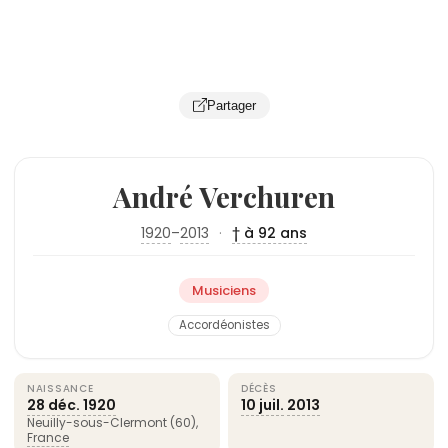
Partager
André Verchuren
1920
–
2013
·
† à 92 ans
Musiciens
Accordéonistes
NAISSANCE
DÉCÈS
28 déc.
1920
10 juil.
2013
Neuilly-sous-Clermont (60),
France