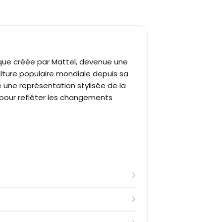
e créée par Mattel, devenue une
culture populaire mondiale depuis sa
e une représentation stylisée de la
 pour refléter les changements
ondatrice de Mattel, dans un contexte
. Inspirée de la poupée allemande Bild
femme adulte, à l’opposé des poupées
te fine et des traits stylisés. Elle