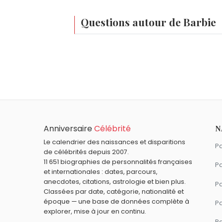
Questions autour de Barbie
Qui est né le même jour que Barbie ?
Jean-Pierre Chevènement
,
Youri Gagar
Quel âge a Barbie ?
Barbie.
Barbie a 67 ans. Elle aura 68 ans le 9 mar
Quels personnages de fiction sont nés en 
Gargamel
,
Obélix
,
Astérix
,
Panoramix
et
Anniversaire
Célébrité
N
Le calendrier des naissances et disparitions
Pa
de célébrités depuis 2007.
11 651 biographies de personnalités françaises
Pa
et internationales : dates, parcours,
anecdotes, citations, astrologie et bien plus.
Pa
Classées par date, catégorie, nationalité et
époque — une base de données complète à
P
explorer, mise à jour en continu.
P