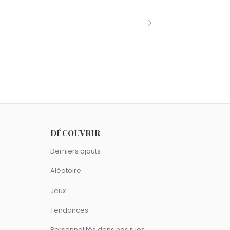
nuel Barré
sont nés le 9 mars comme
DÉCOUVRIR
Derniers ajouts
Aléatoire
Jeux
Tendances
Personnalités dans nos rues