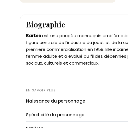
Biographie
Barbie
est une poupée mannequin emblématiqu
figure centrale de l’industrie du jouet et de la 
première commercialisation en 1959. Elle incarn
femme adulte et a évolué au fil des décennies
sociaux, culturels et commerciaux.
Naissance du personnage
Barbie est créée en 1959 par Ruth Handler, cof
Spécificité du personnage
de diversification des jouets destinés aux filles
Lilli, Barbie est conçue pour représenter une 
Barbie mesure environ 29 cm, possède une silhouet