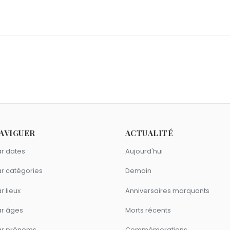
ine
,
Jean-Jacques Debout
,
Valérie Lemercier
et
Pierre-Emma
s.
1959 comme Barbie ?
Boule et Bill
sont nés en 1959.
AVIGUER
ACTUALITÉ
r dates
Aujourd'hui
r catégories
Demain
r lieux
Anniversaires marquants
ar âges
Morts récents
ar prénoms
Commémorations