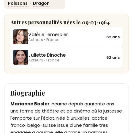
Poissons
·
Dragon
Autres personnalités nées le 09/03/1964
Valérie Lemercier
62 ans
Acteurs • France
Juliette Binoche
62 ans
Acteurs • France
Biographie
Marianne Basler
incarne depuis quarante ans
une forme de théâtre et de cinéma où la justesse
l'emporte sur l'éclat. Née à Bruxelles, actrice
franco-belgo-suisse issue d'une famille très
engagée à gauche, elle a tracé un parcours