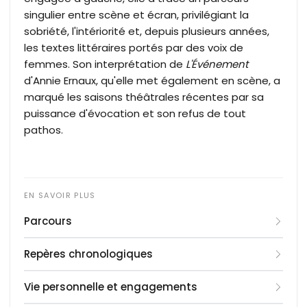
singulier entre scène et écran, privilégiant la
sobriété, l'intériorité et, depuis plusieurs années,
les textes littéraires portés par des voix de
femmes. Son interprétation de
L'Événement
d'Annie Ernaux, qu'elle met également en scène, a
marqué les saisons théâtrales récentes par sa
puissance d'évocation et son refus de tout
pathos.
Parcours
Marianne Basler grandit à Bruxelles dans une
Repères chronologiques
famille d'origine suisse très engagée à gauche,
comptant parmi ses membres de nombreuses
Vie personnelle et engagements
1981
: Premier rôle à l'écran dans
Meurtres à
personnalités politiques et sa grand-mère,
domicile