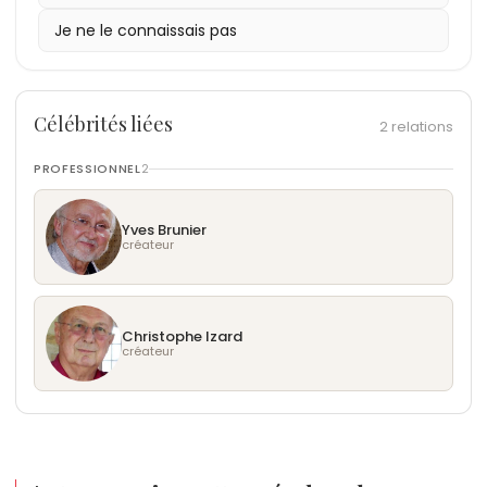
événements culturels en son honneur.
Je ne le connaissais pas
6- Il est apparu en 2006 dans une publicité
télévisée pour la relance de produits vintage en
France.
Célébrités liées
2 relations
PROFESSIONNEL
2
Yves Brunier
créateur
Christophe Izard
créateur