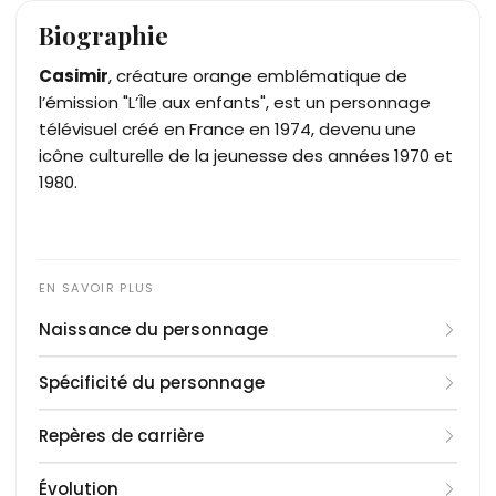
Biographie
Casimir
, créature orange emblématique de
l’émission "L’Île aux enfants", est un personnage
télévisuel créé en France en 1974, devenu une
icône culturelle de la jeunesse des années 1970 et
1980.
Naissance du personnage
Casimir est créé le 16 septembre 1974 par Yves
Spécificité du personnage
Brunier et Christophe Izard pour la nouvelle
émission jeunesse "L’Île aux enfants", diffusée sur
Casimir est un dinosaure orange à pois jaunes, à
Repères de carrière
la troisième chaîne de l’ORTF. Le personnage est
la silhouette dodue et au sourire permanent. Il
conçu comme une créature gentille, colorée, à
aime le gloubi-boulga, joue du ukulélé et vit sur l’île
1974, L’Île aux enfants
: Première diffusion sur
Évolution