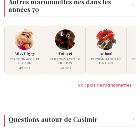
Autres marionnettes nés dans les
années 70
Miss Piggy
Tatayet
Animal
PERSONNAGES DE
PERSONNAGES DE
PERSONNAGES DE
PER
FICTION
FICTION
FICTION
49 ans
50 ans
Voir plus de marionnettes
Questions autour de Casimir
Qui est né le même jour que Casimir ?