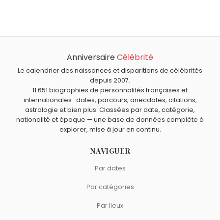
Marcel Mouloudji
,
Rossy de Palma
,
B. B. King
,
Professeur
Quel âge a Casimir ?
Nimbus
et
Art Mengo
sont nés le 16 septembre comme
Casimir a 51 ans. Il aura 52 ans le 16 septembre.
Casimir.
Quels personnages de fiction sont nés en 1974 comme
Casimir ?
Anniversaire
Célébrité
Hello Kitty
,
Monchhichi
,
Chapi Chapo
,
Playmobil
et
Wolverine
sont nés en 1974.
Le calendrier des naissances et disparitions de célébrités
depuis 2007.
11 651 biographies de personnalités françaises et
internationales : dates, parcours, anecdotes, citations,
astrologie et bien plus. Classées par date, catégorie,
nationalité et époque — une base de données complète à
explorer, mise à jour en continu.
NAVIGUER
Par dates
Par catégories
Par lieux