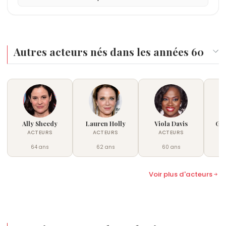
Autres acteurs nés dans les années 60
Ally Sheedy
Lauren Holly
Viola Davis
Gin
ACTEURS
ACTEURS
ACTEURS
64 ans
62 ans
60 ans
Voir plus d'acteurs