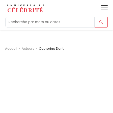
ANNIVERSAIRE
CÉLÉBRITÉ
Aujourd'hui
Tendances
Ajouts récents
Morts r
Accueil
›
Acteurs
›
Catherine Dent