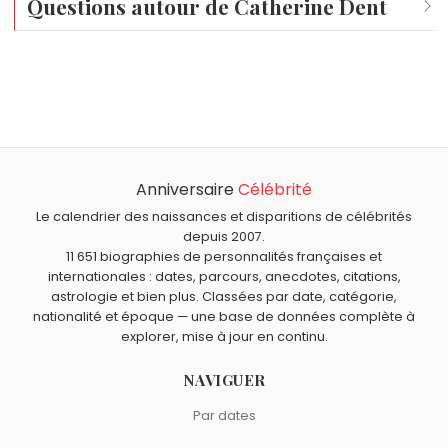
Questions autour de Catherine Dent
Qui est né le même jour que Catherine Dent ?
Dominique Baudis
,
Alexandre Jardin
,
Dany Robin
,
Ritchie
Quel âge a Catherine Dent ?
Blackmore
et
Norman Thavaud
sont nés le 14 avril
Catherine Dent a 61 ans. Elle aura 62 ans le 14 avril.
comme Catherine Dent.
Quels acteurs américains sont nés en 1965 comme
Catherine Dent ?
Anniversaire
Célébrité
Robert Downey Jr.
,
Sarah Jessica Parker
,
Brooke Shields
,
Quels acteurs américains sont du signe Bélier comme
Christine Elise
et
Diane Lane
sont nés en 1965.
Catherine Dent ?
Le calendrier des naissances et disparitions de célébrités
depuis 2007.
Elizabeth Montgomery
,
Steve McQueen
,
Kristen Stewart
,
11 651 biographies de personnalités françaises et
Leonard Nimoy
et
Jennifer Esposito
sont du signe Bélier.
internationales : dates, parcours, anecdotes, citations,
astrologie et bien plus. Classées par date, catégorie,
nationalité et époque — une base de données complète à
explorer, mise à jour en continu.
NAVIGUER
Par dates