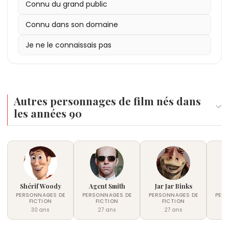
Connu du grand public
Connu dans son domaine
Je ne le connaissais pas
Autres personnages de film nés dans
les années 90
Shérif Woody
Agent Smith
Jar Jar Binks
PERSONNAGES DE
PERSONNAGES DE
PERSONNAGES DE
PER
FICTION
FICTION
FICTION
30 ans
27 ans
27 ans