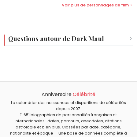
Voir plus de personnages de film
Questions autour de Dark Maul
Qui est né le même jour que Dark Maul ?
Barbapapa
,
Marshmello
,
Hô Chi Minh
,
Grace Jones
et
Quel âge a Dark Maul ?
Michel Noir
sont nés le 19 mai comme Dark Maul.
Dark Maul a 27 ans. Il aura 28 ans le 19 mai.
Quels personnages de fiction américains sont nés en
1999 comme Dark Maul ?
Anniversaire
Célébrité
Carlo Tentacule
,
Bob l'éponge
,
Patrick Étoile de mer
,
Padmé Amidala
et
Bender Tordeur Rodríguez
sont nés
Le calendrier des naissances et disparitions de célébrités
depuis 2007.
en 1999.
11 651 biographies de personnalités françaises et
internationales : dates, parcours, anecdotes, citations,
astrologie et bien plus. Classées par date, catégorie,
nationalité et époque — une base de données complète à