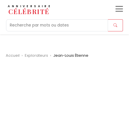
ANNIVERSAIRE
CÉLÉBRITÉ
Aujourd'hui
Tendances
Ajouts récents
Morts r
Accueil
›
Explorateurs
›
Jean-Louis Étienne