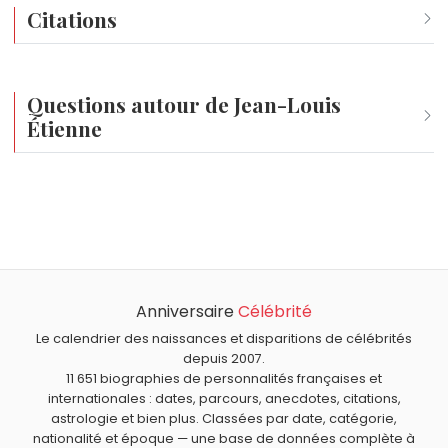
Citations
On ne repousse pas ses limites, on les découvre.
Tout semb
Questions autour de Jean-Louis
Étienne
Qui est né le même jour que Jean-Louis Étienne ?
Judi Dench
,
Marcus Goldman
,
Shera Kerienski
,
Broderick
Quel âge a Jean-Louis Étienne ?
Crawford
et
Bixente Lizarazu
sont nés le 9 décembre
Jean-Louis Étienne a 79 ans. Il aura 80 ans le 9
comme Jean-Louis Étienne.
Quels explorateurs français sont du signe Sagittaire
décembre.
comme Jean-Louis Étienne ?
Anniversaire
Célébrité
Jean Mermoz
,
Robert Surcouf
et
Adrienne Bolland
sont
du signe Sagittaire.
Le calendrier des naissances et disparitions de célébrités
depuis 2007.
11 651 biographies de personnalités françaises et
internationales : dates, parcours, anecdotes, citations,
astrologie et bien plus. Classées par date, catégorie,
nationalité et époque — une base de données complète à