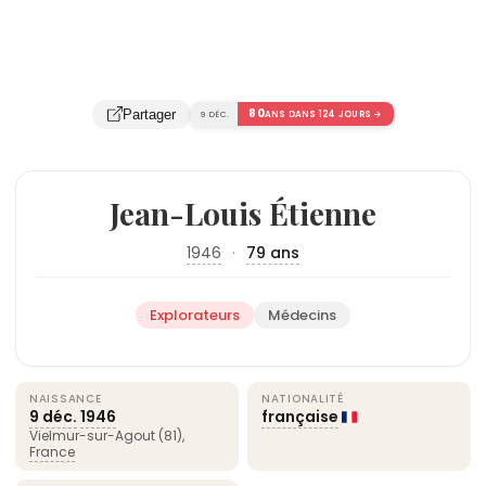
80
Partager
9 DÉC.
ANS DANS 124 JOURS →
Jean-Louis Étienne
1946
·
79 ans
Explorateurs
Médecins
NAISSANCE
NATIONALITÉ
9 déc.
1946
française
Vielmur-sur-Agout (81),
France