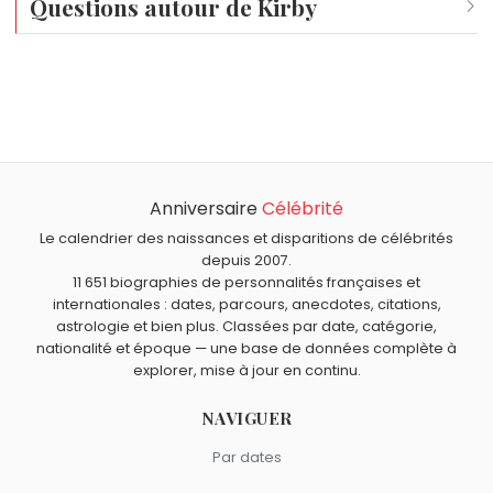
Questions autour de Kirby
Qui est né le même jour que Kirby ?
Robert Dhéry
,
Arielle Dombasle
,
Samuel Morse
,
Georges
Quel âge a Kirby ?
Dargaud
et
Sady Rebbot
sont nés le 27 avril comme
Kirby a 34 ans. Il aura 35 ans le 27 avril.
Kirby.
Quels personnages de fiction sont nés en 1992 comme
Kirby ?
Anniversaire
Célébrité
T'choupi
,
Titeuf
,
Ducobu
,
Eric Cartman
et
Aladdin
sont
nés en 1992.
Le calendrier des naissances et disparitions de célébrités
depuis 2007.
11 651 biographies de personnalités françaises et
internationales : dates, parcours, anecdotes, citations,
astrologie et bien plus. Classées par date, catégorie,
nationalité et époque — une base de données complète à
explorer, mise à jour en continu.
NAVIGUER
Par dates