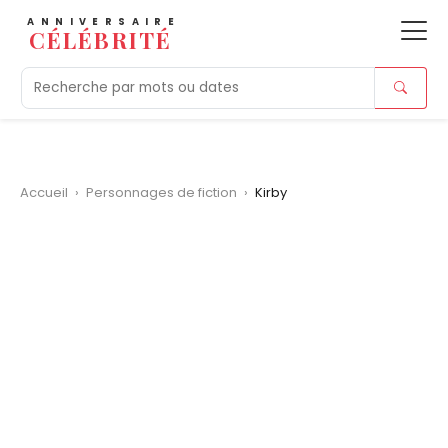
ANNIVERSAIRE
CÉLÉBRITÉ
Aujourd'hui
Tendances
Ajouts récents
Morts r
Accueil
›
Personnages de fiction
›
Kirby