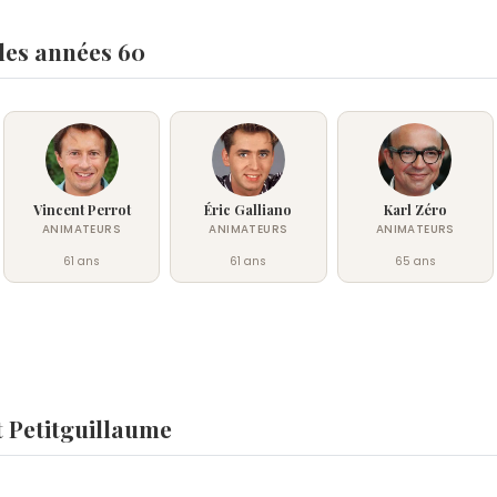
les années 60
Vincent Perrot
Éric Galliano
Karl Zéro
ANIMATEURS
ANIMATEURS
ANIMATEURS
61 ans
61 ans
65 ans
 Petitguillaume
illaume ?