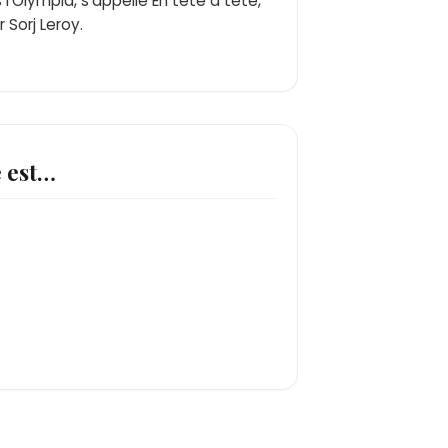
 l'Olympia, s'appelle En tête à tête,
 Sorj Leroy.
e est…