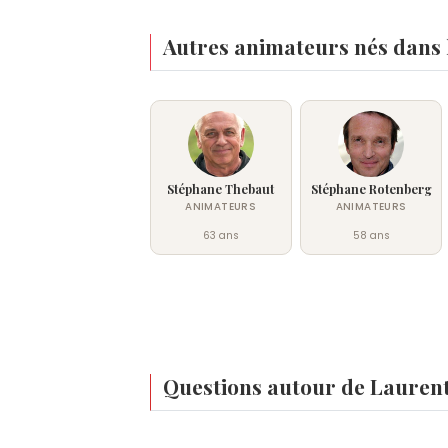
Autres animateurs nés dans 
Stéphane Thebaut
Stéphane Rotenberg
ANIMATEURS
ANIMATEURS
63 ans
58 ans
Questions autour de Laurent
Qui est né le même jour que Laurent Petitgu