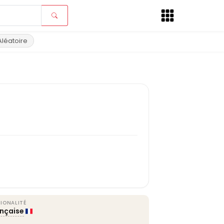
Aléatoire
IONALITÉ
ançaise