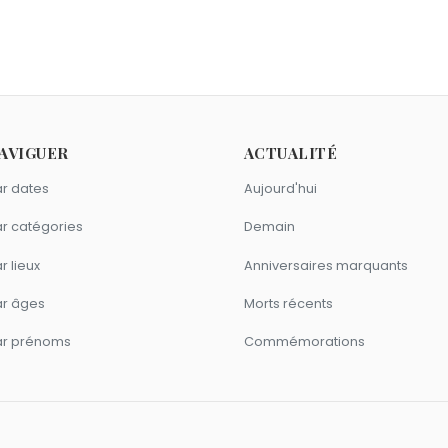
ny Daniels
,
Tyne Daly
et
Aunjanue Ellis-Taylor
sont nés le 21
 ans le 21 février.
 comme Laurent Petitguillaume ?
ne
,
Pascal Bataille
et
Stéphane Marie
sont nés en 1960.
issons comme Laurent Petitguillaume ?
AVIGUER
ACTUALITÉ
ne Bollaert
et
Olivier Minne
sont du signe Poissons.
r dates
Aujourd'hui
r catégories
Demain
r lieux
Anniversaires marquants
ar âges
Morts récents
ar prénoms
Commémorations