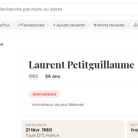
d'hui
Tendances
Ajouts récents
Morts récents
me
Laurent Petitguillaume
1960
·
66 ans
Animateurs
Animateurs de jeux télévisés
NAISSANCE
NAT
21 févr.
1960
fr
Tours
(37),
France