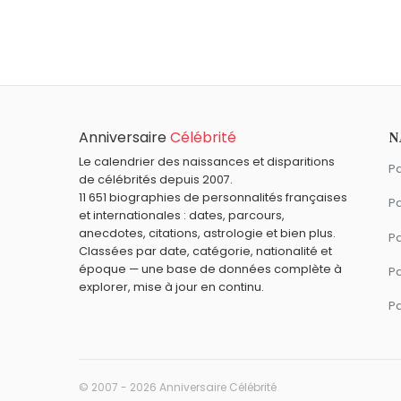
Mélanie Laurent
,
Jeanne Calment
,
Antho
Quel âge a Laurent Petitguillaume ?
Laurent Petitguillaume a 66 ans. Il aura 67
Quels animateurs français sont nés en 1960
Jean-Luc Reichmann
,
Alexandre Deban
Quels animateurs français sont du signe Po
Anniversaire
Célébrité
N
Arthur
,
Cali Morales
,
Julie Andrieu
,
Fausti
Le calendrier des naissances et disparitions
Pa
de célébrités depuis 2007.
11 651 biographies de personnalités françaises
Pa
et internationales : dates, parcours,
anecdotes, citations, astrologie et bien plus.
Pa
Classées par date, catégorie, nationalité et
époque — une base de données complète à
P
explorer, mise à jour en continu.
P
© 2007 - 2026 Anniversaire Célébrité