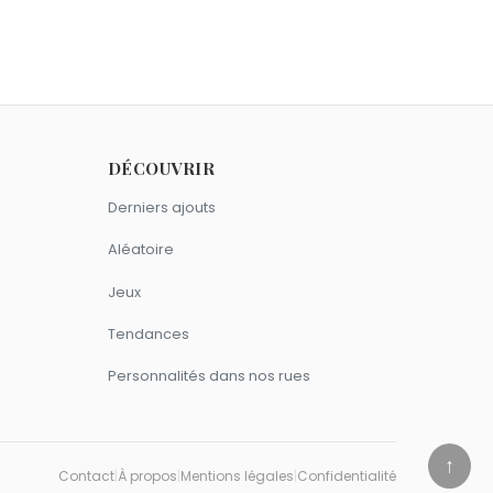
 février comme Laurent Petitguillaume.
DÉCOUVRIR
Derniers ajouts
Aléatoire
Jeux
Tendances
Personnalités dans nos rues
↑
Contact
|
À propos
|
Mentions légales
|
Confidentialité