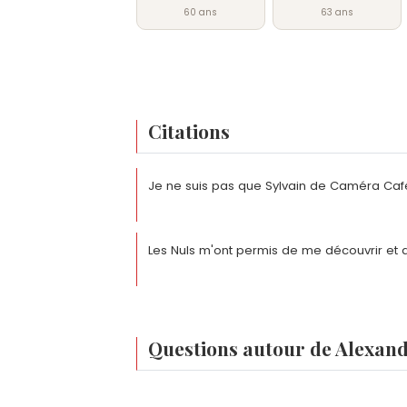
60 ans
63 ans
Citations
Je ne suis pas que Sylvain de Caméra Caf
Les Nuls m'ont permis de me découvrir et a
Questions autour de Alexand
Alexandre Pesle a-t-il fait un coming out ?