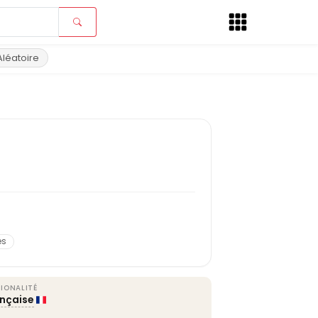
Aléatoire
és
IONALITÉ
ançaise