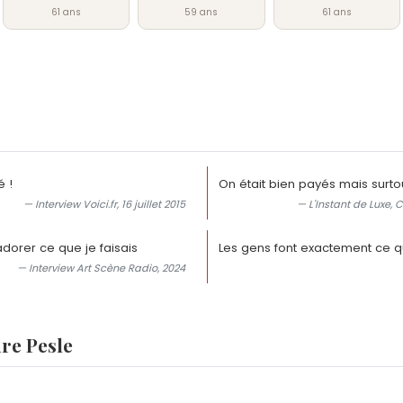
61 ans
59 ans
61 ans
é !
On était bien payés mais surtou
— Interview Voici.fr, 16 juillet 2015
— L'Instant de Luxe,
dorer ce que je faisais
Les gens font exactement ce qu
— Interview Art Scène Radio, 2024
re Pesle