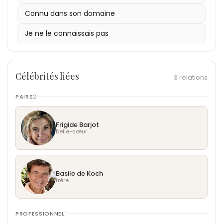
subversion, souvent centrée sur le contre-pouvoir.
Connu dans son domaine
Je ne le connaissais pas
Célébrités liées
3 relations
PAIRS
2
Frigide Barjot
belle-sœur
Basile de Koch
frère
PROFESSIONNEL
1