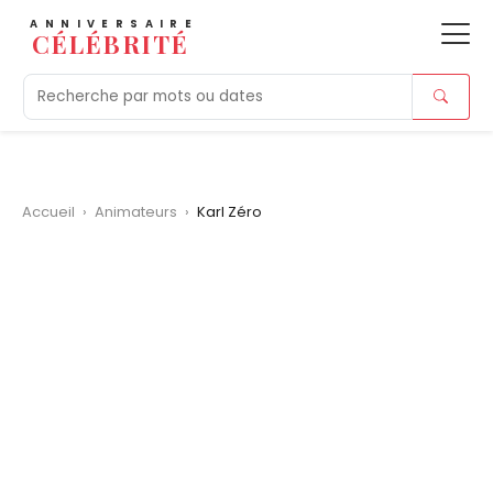
ANNIVERSAIRE
CÉLÉBRITÉ
Aujourd'hui
Tendances
Ajouts récents
Morts r
Accueil
›
Animateurs
›
Karl Zéro