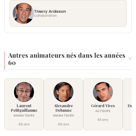
Thierry Ardisson
collaboration
Autres animateurs nés dans les années
60
Laurent
Alexandre
Gérard Vives
Deni
Petitguillaume
Debanne
ACTEURS
AN
ANIMATEURS
ANIMATEURS
63 ans
66 ans
66 ans