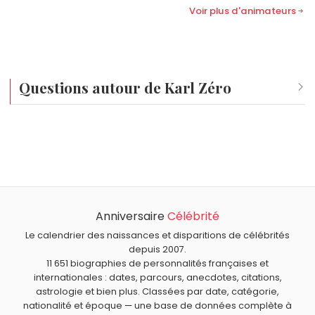
Voir plus d'animateurs
Questions autour de Karl Zéro
Qui est né le même jour que Karl Zéro ?
Élisabeth Guigou
,
Stéphane Peterhansel
,
Andy Warhol
,
Quel âge a Karl Zéro ?
Marc Lavoine
et
Robert Mitchum
sont nés le 6 août
Karl Zéro a 65 ans. Il aura 66 ans le 6 août.
comme Karl Zéro.
Quels animateurs français sont nés en 1961 comme Karl
Zéro ?
Anniversaire
Célébrité
Annie Pujol
,
Frédéric Taddeï
,
Marie-Ange Nardi
,
Daniela
Quels animateurs français sont du signe Lion comme Karl
Lumbroso
et
Fabien Lecœuvre
sont nés en 1961.
Zéro ?
Le calendrier des naissances et disparitions de célébrités
depuis 2007.
Thierry Roland
,
Georges Pernoud
,
Sébastien Demorand
,
11 651 biographies de personnalités françaises et
Karine Le Marchand
et
Patrice Laffont
sont du signe Lion.
internationales : dates, parcours, anecdotes, citations,
astrologie et bien plus. Classées par date, catégorie,
nationalité et époque — une base de données complète à