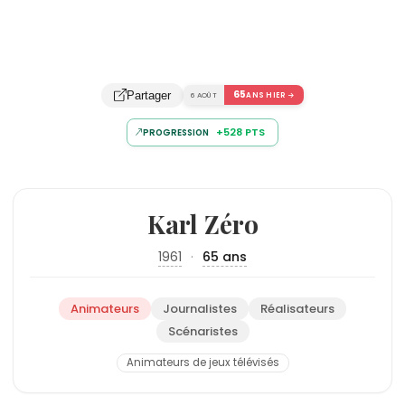
65
Partager
6 AOÛT
ANS HIER →
+528 PTS
PROGRESSION
Karl Zéro
1961
·
65 ans
Animateurs
Journalistes
Réalisateurs
Scénaristes
Animateurs de jeux télévisés