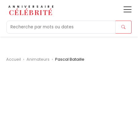
ANNIVERSAIRE
CÉLÉBRITÉ
Aujourd'hui
Tendances
Ajouts récents
Morts r
Accueil
›
Animateurs
›
Pascal Bataille