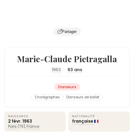
Partager
Marie-Claude Pietragalla
1963
·
63 ans
Danseurs
Chorégraphes
Danseurs de ballet
NAISSANCE
NATIONALITÉ
2 févr.
1963
française
Paris
(75),
France