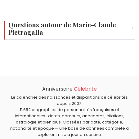
Questions autour de Marie-Claude
Pietragalla
Qui est né le même jour que Marie-Claude Pietragalla ?
Lucas Bergvall
,
Knuckles
,
Inoxtag
,
Jérôme Anger
et
Quel âge a Marie-Claude Pietragalla ?
Johnston McCulley
sont nés le 2 février comme Marie-
Marie-Claude Pietragalla a 63 ans. Elle aura 64 ans le 2
Claude Pietragalla.
Quels danseurs sont nés à Paris comme Marie-Claude
février.
Pietragalla ?
Anniversaire
Célébrité
Patrick Dupond
,
Kamel Ouali
,
Ludmila Tcherina
,
Natty
Quels danseurs sont du signe Verseau comme Marie-
Tardivel
et
Aurélie Dupont
sont nés à
Paris
.
Claude Pietragalla ?
Le calendrier des naissances et disparitions de célébrités
depuis 2007.
Mia Frye
,
Anna Pavlova
,
Mikhaïl Barychnikov
et
George
11 652 biographies de personnalités françaises et
Balanchine
sont du signe Verseau.
internationales : dates, parcours, anecdotes, citations,
astrologie et bien plus. Classées par date, catégorie,
nationalité et époque — une base de données complète à
explorer, mise à jour en continu.