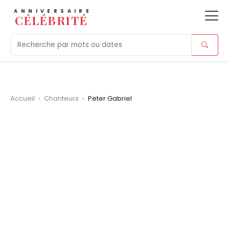
ANNIVERSAIRE
CÉLÉBRITÉ
Aujourd'hui
Tendances
Ajouts récents
Morts r
Accueil
›
Chanteurs
›
Peter Gabriel