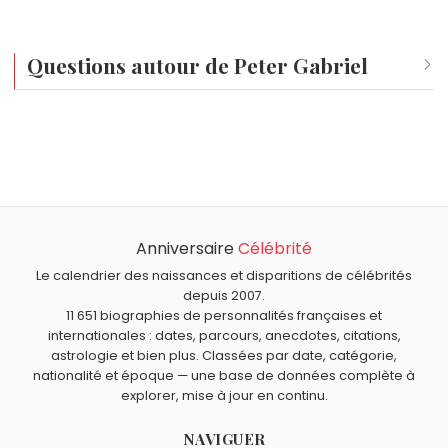
pour lui de rompre avec les flux de marketing
conventionnels.
Questions autour de Peter Gabriel
Qui est né le même jour que Peter Gabriel ?
Dorothée Pousséo
,
Valéry Zeitoun
,
Robbie Williams
,
Quel âge a Peter Gabriel ?
Chuck Yeager
et
Yves Afonso
sont nés le 13 février
Peter Gabriel a 76 ans. Il aura 77 ans le 13 février.
comme Peter Gabriel.
Quels chanteurs sont nés en 1950 comme Peter Gabriel ?
Patrick Juvet
,
Roger Hodgson
,
Frédéric François
,
Anniversaire
Célébrité
Quels chanteurs britanniques sont du signe Verseau
Agnetha Fältskog
et
Jeane Manson
sont nés en 1950.
comme Peter Gabriel ?
Le calendrier des naissances et disparitions de célébrités
Emma Bunton
,
Harry Styles
,
Phil Collins
,
Ed Sheeran
et
depuis 2007.
11 651 biographies de personnalités françaises et
Robbie Williams
sont du signe Verseau.
internationales : dates, parcours, anecdotes, citations,
astrologie et bien plus. Classées par date, catégorie,
nationalité et époque — une base de données complète à
explorer, mise à jour en continu.
NAVIGUER