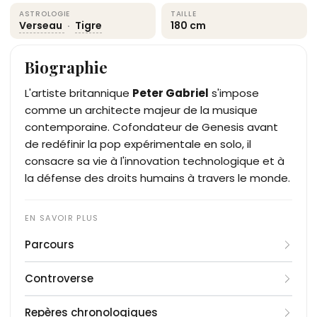
ASTROLOGIE
TAILLE
Verseau
·
Tigre
180 cm
Biographie
L'artiste britannique
Peter Gabriel
s'impose
comme un architecte majeur de la musique
contemporaine. Cofondateur de Genesis avant
de redéfinir la pop expérimentale en solo, il
consacre sa vie à l'innovation technologique et à
la défense des droits humains à travers le monde.
Parcours
Peter Gabriel cofonde le groupe
Genesis
en 1967
Controverse
avec des camarades de l'école Charterhouse. En
tant que chanteur et flûtiste, il impose une
En juillet 1982, la première édition du festival
Repères chronologiques