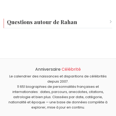
Questions autour de Rahan
Qui est né le même jour que Rahan ?
Jan Koum
,
Laurent Ruquier
,
Charles Le Brun
,
Billy Zane
et
Quel âge a Rahan ?
Mark Moses
sont nés le 24 février comme Rahan.
Rahan a 57 ans. Il aura 58 ans le 24 février.
Quels personnages de fiction sont nés en 1969 comme
Rahan ?
Anniversaire
Célébrité
Albator
,
Scooby-Doo
,
Aglaé et Sidonie
,
Sammy Rogers
et
Satanas et Diabolo
sont nés en 1969.
Le calendrier des naissances et disparitions de célébrités
depuis 2007.
11 651 biographies de personnalités françaises et
internationales : dates, parcours, anecdotes, citations,
astrologie et bien plus. Classées par date, catégorie,
nationalité et époque — une base de données complète à
explorer, mise à jour en continu.