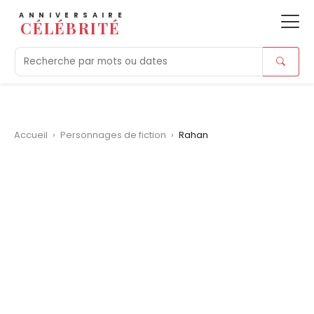
ANNIVERSAIRE
CÉLÉBRITÉ
Aujourd'hui
Tendances
Ajouts récents
Morts r
Accueil
›
Personnages de fiction
›
Rahan