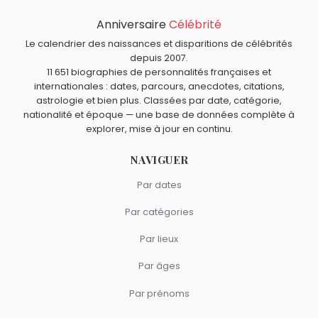
Duez ?
Anniversaire
Célébrité
Marie Trintignant
,
Gustave Kervern
,
Florence Pernel
,
Quels acteurs sont nés à Nice comme Sophie Duez ?
Marc Lavoine
et
Guy Lecluyse
sont nés en 1962.
Le calendrier des naissances et disparitions de célébrités
Michèle Mercier
,
Philippe Léotard
,
Mylène Demongeot
,
depuis 2007.
Quels acteurs français sont du signe Balance comme
11 651 biographies de personnalités françaises et
Michèle Laroque
et
Maurice Ronet
sont nés à
Nice
.
Sophie Duez ?
internationales : dates, parcours, anecdotes, citations,
Brigitte Bardot
,
Catherine Deneuve
,
Alexandra Lamy
,
astrologie et bien plus. Classées par date, catégorie,
Yves Montand
et
Ingrid Chauvin
sont du signe Balance.
nationalité et époque — une base de données complète à
explorer, mise à jour en continu.
NAVIGUER
Par dates
Par catégories
Par lieux
Par âges
Par prénoms