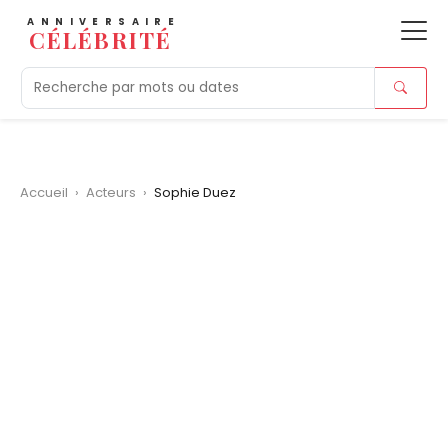
ANNIVERSAIRE
CÉLÉBRITÉ
Aujourd'hui
Tendances
Ajouts récents
Morts r
Accueil
›
Acteurs
›
Sophie Duez