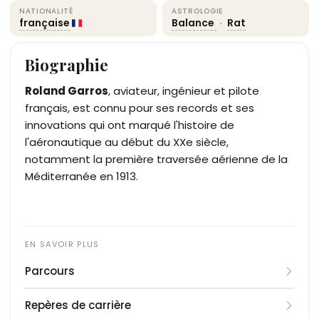
NATIONALITÉ
ASTROLOGIE
française
Balance
·
Rat
Biographie
Roland Garros
, aviateur, ingénieur et pilote
français, est connu pour ses records et ses
innovations qui ont marqué l'histoire de
l'aéronautique au début du XXe siècle,
notamment la première traversée aérienne de la
Méditerranée en 1913.
Parcours
Né le 6 octobre 1888 à Saint-Denis, sur l'île de La
Repères de carrière
Réunion, Roland Garros passe une partie de son