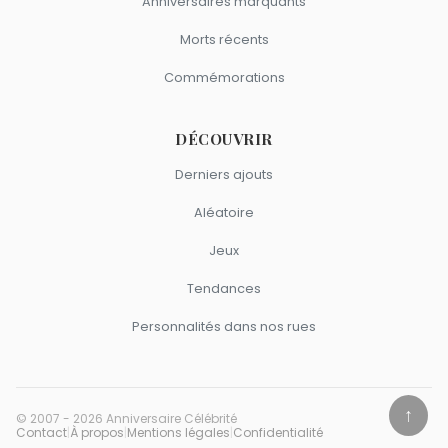
Anniversaires marquants
Morts récents
Commémorations
DÉCOUVRIR
Derniers ajouts
Aléatoire
Jeux
Tendances
Personnalités dans nos rues
↑
© 2007 - 2026 Anniversaire Célébrité
Contact
|
À propos
|
Mentions légales
|
Confidentialité