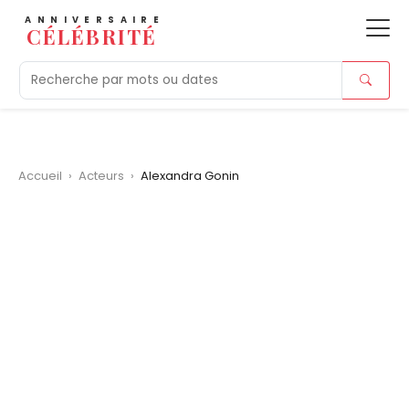
ANNIVERSAIRE
CÉLÉBRITÉ
Aujourd'hui
Tendances
Ajouts récents
Morts r
Accueil
›
Acteurs
›
Alexandra Gonin