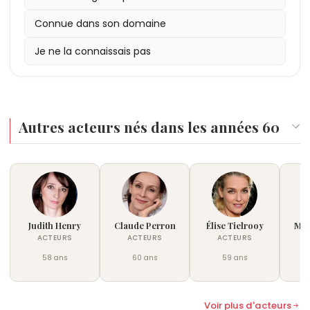
Connue dans son domaine
Je ne la connaissais pas
Autres acteurs nés dans les années 60
Judith Henry
Claude Perron
Élise Tielrooy
Mar
ACTEURS
ACTEURS
ACTEURS
58 ans
60 ans
59 ans
Voir plus d'acteurs