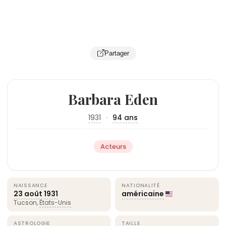
Partager
Barbara Eden
1931
·
94 ans
Acteurs
NAISSANCE
NATIONALITÉ
23 août
1931
américaine
Tucson,
États-Unis
ASTROLOGIE
TAILLE