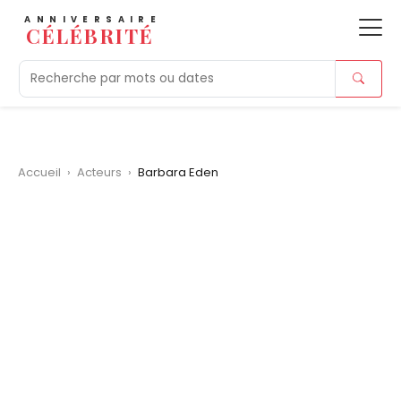
ANNIVERSAIRE
CÉLÉBRITÉ
Aujourd'hui
Tendances
Ajouts récents
Morts r
Accueil
›
Acteurs
›
Barbara Eden