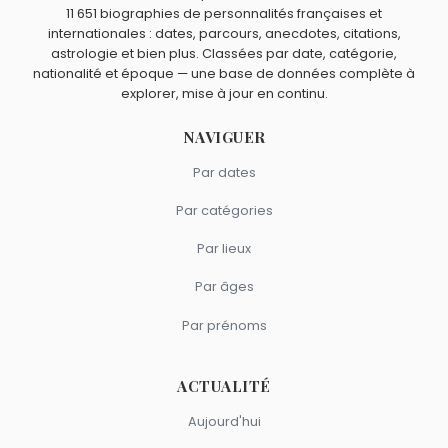
Paul Walker
,
Raquel Welch
,
Dick York
,
Sydney Sweeney
11 651 biographies de personnalités françaises et
et
River Phoenix
sont du signe Vierge.
internationales : dates, parcours, anecdotes, citations,
astrologie et bien plus. Classées par date, catégorie,
nationalité et époque — une base de données complète à
explorer, mise à jour en continu.
NAVIGUER
Par dates
Par catégories
Par lieux
Par âges
Par prénoms
ACTUALITÉ
Aujourd'hui