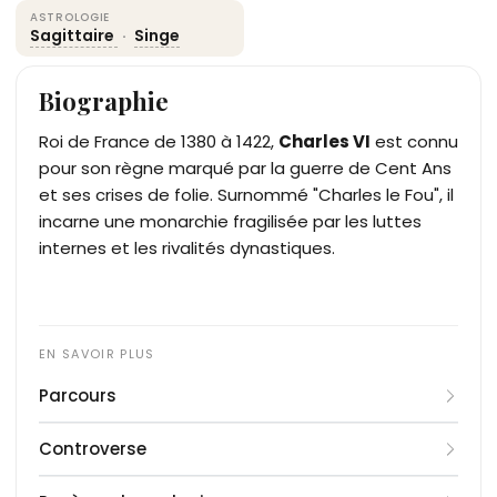
ASTROLOGIE
Sagittaire
·
Singe
Biographie
Roi de France de 1380 à 1422,
Charles VI
est connu
pour son règne marqué par la guerre de Cent Ans
et ses crises de folie. Surnommé "Charles le Fou", il
incarne une monarchie fragilisée par les luttes
internes et les rivalités dynastiques.
Parcours
Né le 3 décembre 1368 à Paris, Charles VI est le fils
Controverse
du roi Charles V et de Jeanne de Bourbon. Il
monte sur le trône en 1380 à l’âge de 11 ans, sous
Le règne de Charles VI est marqué par ses crises