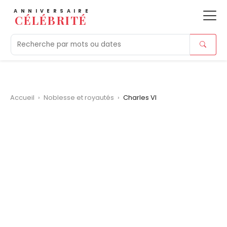
ANNIVERSAIRE
CÉLÉBRITÉ
Aujourd'hui
Tendances
Ajouts récents
Morts r
Accueil
›
Noblesse et royautés
›
Charles VI