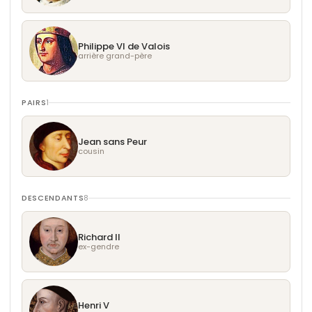
Philippe VI de Valois
arrière grand-père
PAIRS
1
Jean sans Peur
cousin
DESCENDANTS
8
Richard II
ex-gendre
Henri V