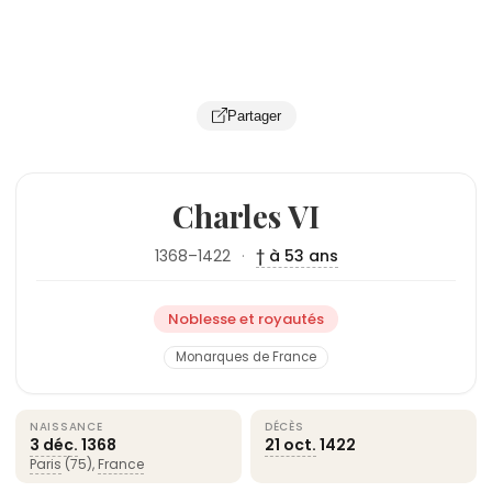
Partager
Charles VI
1368–1422
·
† à 53 ans
Noblesse et royautés
Monarques de France
NAISSANCE
DÉCÈS
3 déc.
1368
21 oct.
1422
Paris
(75),
France