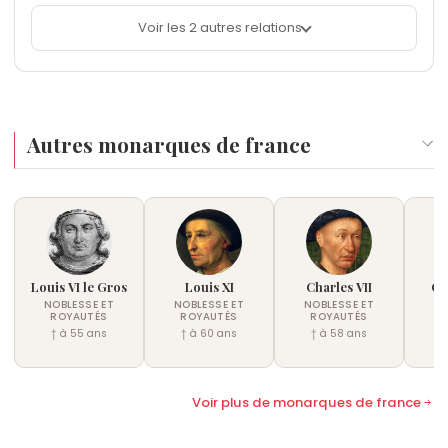
Voir les 2 autres relations
Autres monarques de france
Louis VI le Gros
Louis XI
Charles VII
Cha
NOBLESSE ET
NOBLESSE ET
NOBLESSE ET
ROYAUTÉS
ROYAUTÉS
ROYAUTÉS
NO
R
† à 55 ans
† à 60 ans
† à 58 ans
†
Voir plus de monarques de france