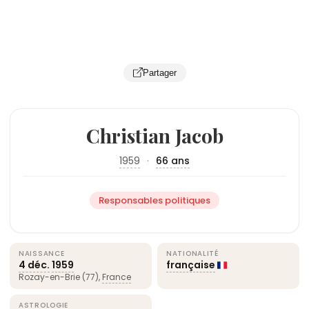
Partager
Christian Jacob
1959
·
66 ans
Responsables politiques
NAISSANCE
NATIONALITÉ
4 déc.
1959
française
Rozay-en-Brie (77),
France
ASTROLOGIE