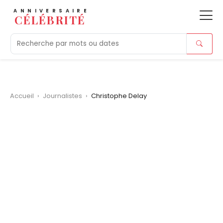
ANNIVERSAIRE
CÉLÉBRITÉ
Aujourd'hui
Tendances
Ajouts récents
Morts r
Accueil
›
Journalistes
›
Christophe Delay