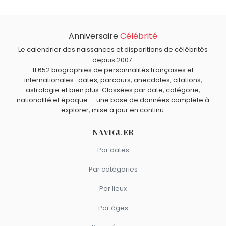
Christophe Delay a 59 ans. Il aura 60 ans le 5 juin.
comme Christophe Delay.
Quels journalistes français sont nés en 1967 comme
Christophe Delay ?
Anniversaire
Célébrité
Laurence Ostolaza
,
Franck Ferrand
,
Thierry Adam
et
Quels journalistes français sont du signe Gémeaux
Christophe Barbier
sont nés en 1967.
comme Christophe Delay ?
Le calendrier des naissances et disparitions de célébrités
depuis 2007.
Élise Lucet
,
Philippe Manœuvre
,
Laurence Ostolaza
,
Virna
11 652 biographies de personnalités françaises et
Sacchi
et
Catherine Ceylac
sont du signe Gémeaux.
internationales : dates, parcours, anecdotes, citations,
astrologie et bien plus. Classées par date, catégorie,
nationalité et époque — une base de données complète à
explorer, mise à jour en continu.
NAVIGUER
Par dates
Par catégories
Par lieux
Par âges