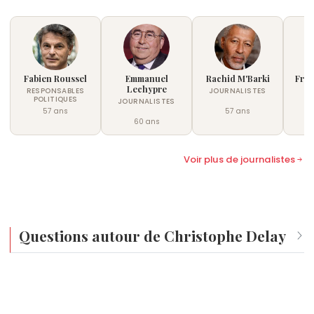
Fabien Roussel
Emmanuel
Rachid M'Barki
Fran
Lechypre
RESPONSABLES
JOURNALISTES
AN
POLITIQUES
JOURNALISTES
57 ans
57 ans
60 ans
Voir plus de journalistes
Questions autour de Christophe Delay
Qui est né le même jour que Christophe Delay ?
Jacques Demy
,
Astrid de Belgique
,
Cécilia Cara
,
DJ
Quel âge a Christophe Delay ?
Abdel
et
Federico García Lorca
sont nés le 5 juin