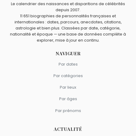
Freeman
et
David Tennant
sont nés en 1971.
Le calendrier des naissances et disparitions de célébrités
Roger Moore
,
Jane Birkin
,
Daniel Radcliffe
,
Elizabeth
depuis 2007.
Quels acteurs britanniques sont du signe Verseau
11 651 biographies de personnalités françaises et
Taylor
et
Charlotte Gainsbourg
sont nés à
Londres
.
comme Damian Lewis ?
internationales : dates, parcours, anecdotes, citations,
Christian Bale
,
Freddie Highmore
,
Charlie Heaton
,
Bonnie
astrologie et bien plus. Classées par date, catégorie,
Wright
et
John Hurt
sont du signe Verseau.
nationalité et époque — une base de données complète à
explorer, mise à jour en continu.
NAVIGUER
Par dates
Par catégories
Par lieux
Par âges
Par prénoms
ACTUALITÉ