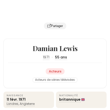
Partager
Damian Lewis
1971
·
55 ans
Acteurs
Acteurs de séries télévisées
NAISSANCE
NATIONALITÉ
11 févr.
1971
britannique
Londres
,
Angleterre