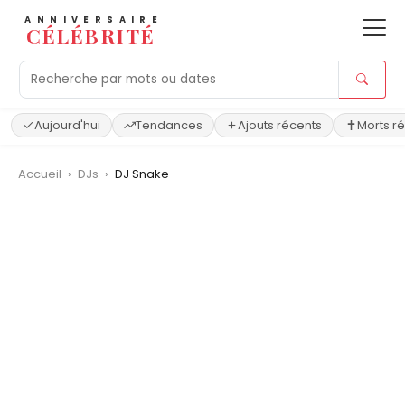
ANNIVERSAIRE
CÉLÉBRITÉ
Aujourd'hui
Tendances
Ajouts récents
Morts r
Accueil
›
DJs
›
DJ Snake