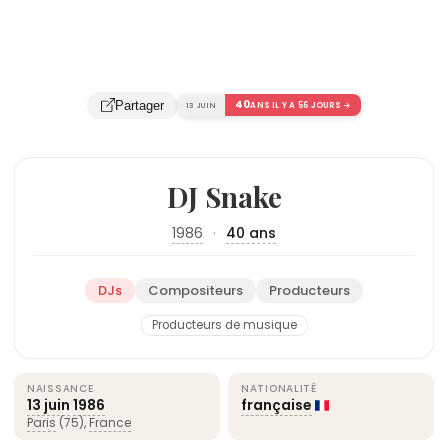
40
Partager
13 JUIN
ANS IL Y A 56 JOURS →
DJ Snake
1986
·
40 ans
DJs
Compositeurs
Producteurs
Producteurs de musique
NAISSANCE
NATIONALITÉ
13 juin
1986
française
Paris
(75),
France