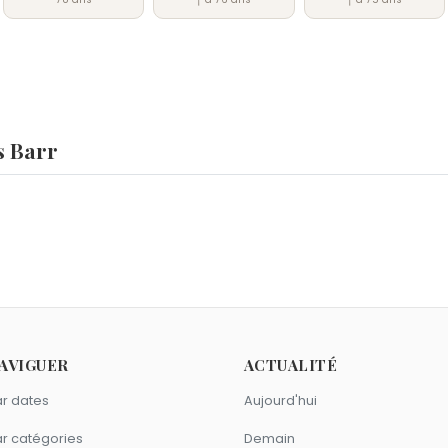
s Barr
,
Patrick Étoile de mer
et
Wes Anderson
sont nés le 1 mai co
 mai.
 comme Douglas Barr ?
ep
,
Jessica Lange
et
Richard Gere
sont nés en 1949.
mme Douglas Barr ?
AVIGUER
ACTUALITÉ
ood
et
Michael Emerson
sont nés à Cedar Rapids.
aureau comme Douglas Barr ?
r dates
Aujourd'hui
Pfeiffer
,
Dwayne Johnson
et
Megan Fox
sont du signe Taure
r catégories
Demain