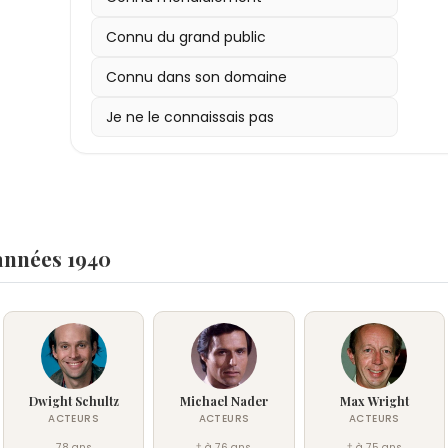
Connu du grand public
Connu dans son domaine
Je ne le connaissais pas
années 1940
Dwight Schultz
Michael Nader
Max Wright
ACTEURS
ACTEURS
ACTEURS
78 ans
† à 76 ans
† à 75 ans