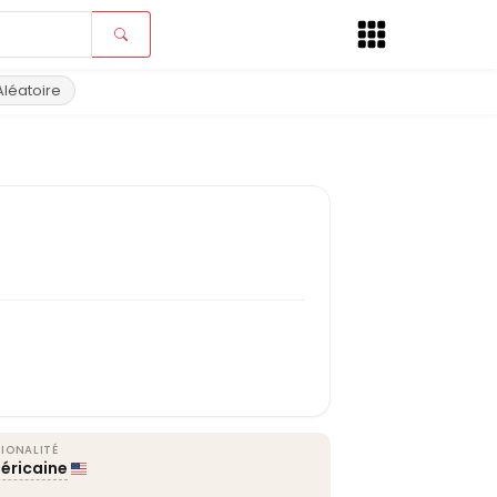
Aléatoire
IONALITÉ
éricaine