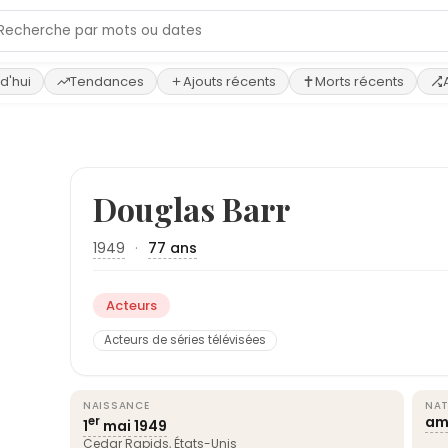
d'hui
Tendances
Ajouts récents
Morts récents
›
Douglas Barr
1949
·
77 ans
Acteurs
Acteurs de séries télévisées
NAISSANCE
NAT
am
er
1
mai
1949
Cedar Rapids,
États-Unis