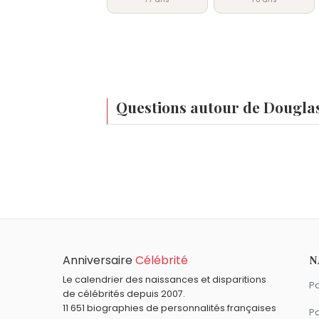
Questions autour de Dougla
Qui est né le même jour que Douglas Barr ?
Olivier Saladin
,
France Rumilly
,
Julie Benz
Quel âge a Douglas Barr ?
Douglas Barr a 77 ans. Il aura 78 ans le 1
Quels acteurs américains sont nés en 1949
Tanya Roberts
,
John Belushi
,
Meryl Stre
Quels acteurs sont nés à Cedar Rapids co
Anniversaire
Célébrité
N
Ashton Kutcher
,
Ron Livingston
,
Elijah W
Quels acteurs américains sont du signe T
Le calendrier des naissances et disparitions
Pa
de célébrités depuis 2007.
George Clooney
,
Jessica Alba
,
Michelle 
11 651 biographies de personnalités françaises
Pa