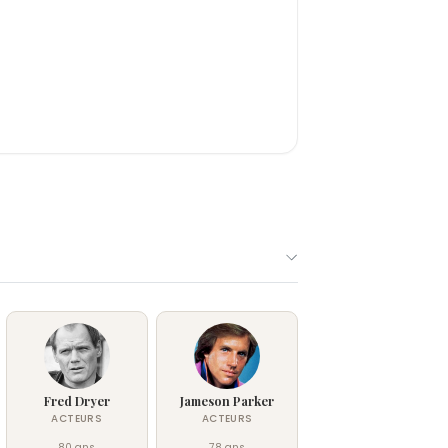
Fred Dryer
Jameson Parker
ACTEURS
ACTEURS
80 ans
78 ans