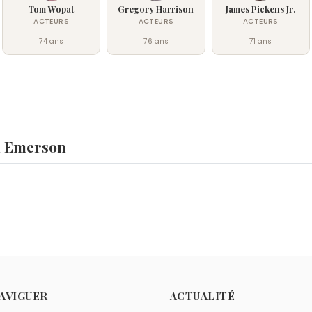
Tom Wopat
Gregory Harrison
James Pickens Jr.
ACTEURS
ACTEURS
ACTEURS
74 ans
76 ans
71 ans
l Emerson
on ?
 Buffon
,
David Packard
,
Élisabeth Ire
et
Buddy Holly
sont nés 
 le 7 septembre.
4 comme Michael Emerson ?
enzel Washington
et
Margaux Hemingway
sont nés en 1954.
mme Michael Emerson ?
AVIGUER
ACTUALITÉ
ood
et
Douglas Barr
sont nés à Cedar Rapids.
ierge comme Michael Emerson ?