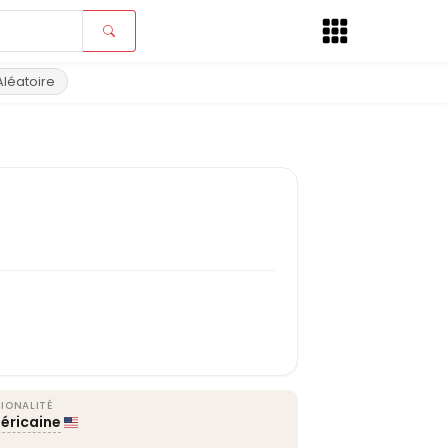
Aléatoire
IONALITÉ
éricaine