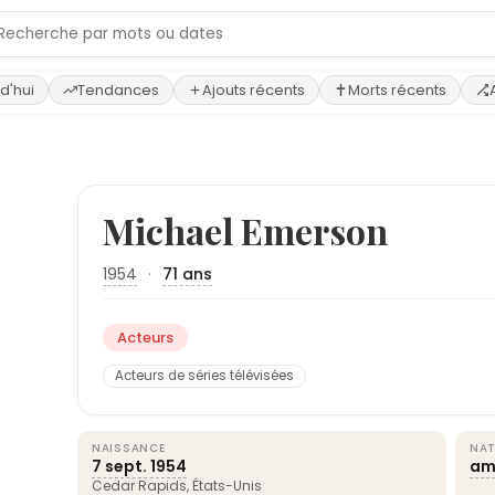
d'hui
Tendances
Ajouts récents
Morts récents
Michael Emerson
1954
·
71 ans
Acteurs
Acteurs de séries télévisées
NAISSANCE
NAT
7 sept.
1954
am
Cedar Rapids,
États-Unis