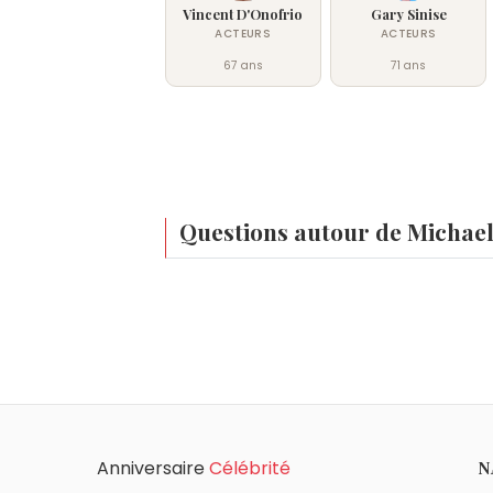
Vincent D'Onofrio
Gary Sinise
ACTEURS
ACTEURS
67 ans
71 ans
Questions autour de Michae
Qui est né le même jour que Michael Emers
Henri Sannier
,
Georges-Louis Leclerc de
Quel âge a Michael Emerson ?
Emerson.
Michael Emerson a 71 ans. Il aura 72 ans
Quels acteurs américains sont nés en 195
John Travolta
,
Ray Liotta
,
David Keith
,
D
Quels acteurs sont nés à Cedar Rapids co
Anniversaire
Célébrité
N
Ashton Kutcher
,
Ron Livingston
,
Elijah W
Quels acteurs américains sont du signe V