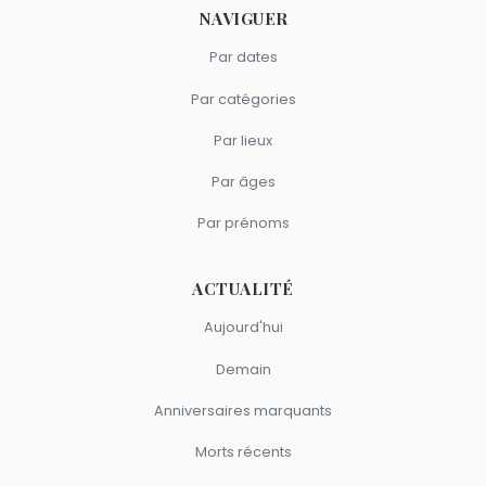
une série télévisée
The Wild Guy
sur la faune
NAVIGUER
sauvage et son agent espère qu'avec son amour
Par dates
pour les animaux elle renouerait avec le succès.
Par catégories
Par lieux
Par âges
Par prénoms
ACTUALITÉ
Aujourd'hui
Demain
Anniversaires marquants
Morts récents