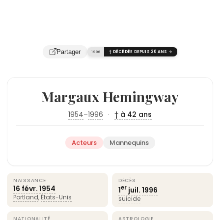
Partager
1996
† DÉCÉDÉE DEPUIS 30 ANS →
Margaux Hemingway
1954
–
1996
·
† à 42 ans
Acteurs
Mannequins
NAISSANCE
DÉCÈS
16 févr.
1954
er
1
juil.
1996
Portland
,
États-Unis
suicide
NATIONALITÉ
ASTROLOGIE